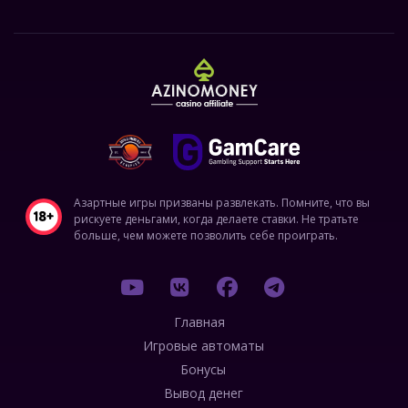
Азартные игры призваны развлекать. Помните, что вы
рискуете деньгами, когда делаете ставки. Не тратьте
больше, чем можете позволить себе проиграть.
Главная
Игровые автоматы
Бонусы
Вывод денег