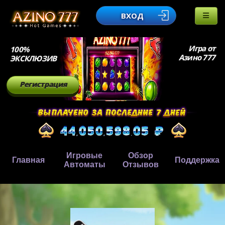
ВХОД
Игра от
100%
Азино 777
ЭКСКЛЮЗИВ
Регистрация
Игровые
Обзор
Главная
Поддержка
Автоматы
Отзывов
,
,
.