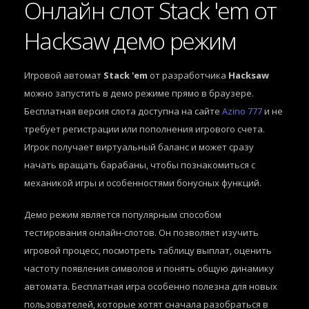
Онлайн слот Stack 'em от
Hacksaw демо режим
Игровой автомат
Stack 'em
от разработчика
Hacksaw
можно запустить в демо режиме прямо в браузере.
Бесплатная версия слота доступна на сайте
Azino 777
и не
требует регистрации или пополнения игрового счета.
Игрок получает виртуальный баланс и может сразу
начать вращать барабаны, чтобы познакомиться с
механикой игры и особенностями бонусных функций.
Демо режим является популярным способом
тестирования онлайн-слотов. Он позволяет изучить
игровой процесс, посмотреть таблицу выплат, оценить
частоту появления символов и понять общую динамику
автомата. Бесплатная игра особенно полезна для новых
пользователей, которые хотят сначала разобраться в