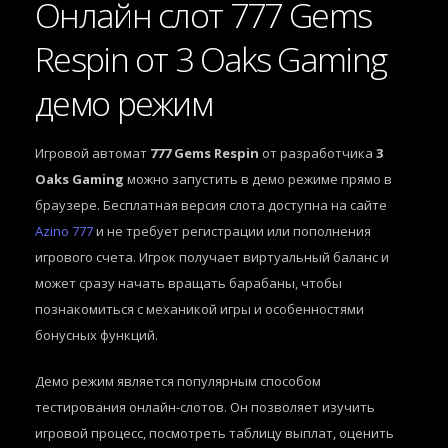
Онлайн слот 777 Gems
Respin от 3 Oaks Gaming
демо режим
Игровой автомат
777 Gems Respin
от разработчика
3
Oaks Gaming
можно запустить в демо режиме прямо в
браузере. Бесплатная версия слота доступна на сайте
Azino 777
и не требует регистрации или пополнения
игрового счета. Игрок получает виртуальный баланс и
может сразу начать вращать барабаны, чтобы
познакомиться с механикой игры и особенностями
бонусных функций.
Демо режим является популярным способом
тестирования онлайн-слотов. Он позволяет изучить
игровой процесс, посмотреть таблицу выплат, оценить