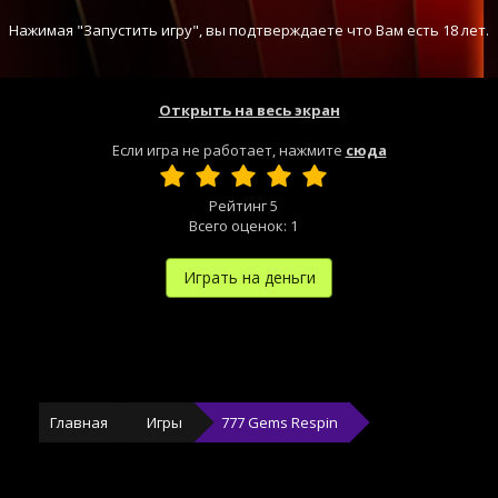
Нажимая "Запустить игру", вы подтверждаете что Вам есть 18 лет.
Открыть на весь экран
Если игра не работает, нажмите
сюда
Рейтинг
5
Всего оценок:
1
Играть на деньги
Главная
Игры
777 Gems Respin