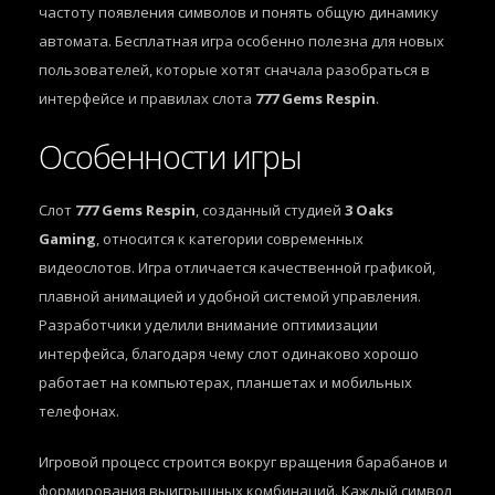
частоту появления символов и понять общую динамику
автомата. Бесплатная игра особенно полезна для новых
пользователей, которые хотят сначала разобраться в
интерфейсе и правилах слота
777 Gems Respin
.
Особенности игры
Слот
777 Gems Respin
, созданный студией
3 Oaks
Gaming
, относится к категории современных
видеослотов. Игра отличается качественной графикой,
плавной анимацией и удобной системой управления.
Разработчики уделили внимание оптимизации
интерфейса, благодаря чему слот одинаково хорошо
работает на компьютерах, планшетах и мобильных
телефонах.
Игровой процесс строится вокруг вращения барабанов и
формирования выигрышных комбинаций. Каждый символ