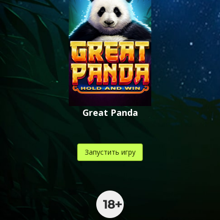
Great Panda
Запустить игру