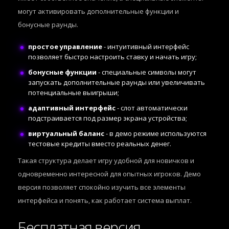
могут активировать дополнительные функции и
бонусные раунды.
простое управление
- интуитивный интерфейс
позволяет быстро настроить ставку и начать игру;
бонусные функции
- специальные символы могут
запускать дополнительные раунды или увеличивать
потенциальные выигрыши;
адаптивный интерфейс
- слот автоматически
подстраивается под размер экрана устройства;
виртуальный баланс
- в демо режиме используются
тестовые кредиты вместо реальных денег.
Такая структура делает игру удобной для новичков и
одновременно интересной для опытных игроков. Демо
версия позволяет спокойно изучить все элементы
интерфейса и понять, как работает система выплат.
Бесплатная версия