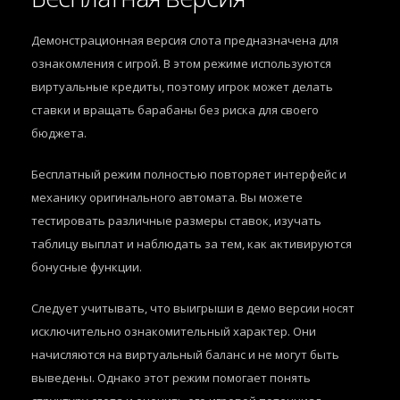
Демонстрационная версия слота предназначена для
ознакомления с игрой. В этом режиме используются
виртуальные кредиты, поэтому игрок может делать
ставки и вращать барабаны без риска для своего
бюджета.
Бесплатный режим полностью повторяет интерфейс и
механику оригинального автомата. Вы можете
тестировать различные размеры ставок, изучать
таблицу выплат и наблюдать за тем, как активируются
бонусные функции.
Следует учитывать, что выигрыши в демо версии носят
исключительно ознакомительный характер. Они
начисляются на виртуальный баланс и не могут быть
выведены. Однако этот режим помогает понять