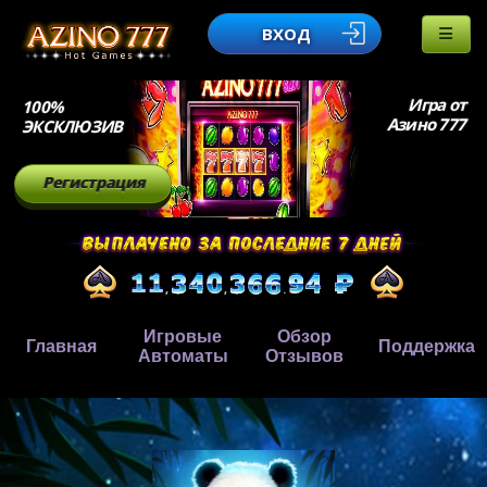
ВХОД
Игра от
100%
Азино 777
ЭКСКЛЮЗИВ
Регистрация
Игровые
Обзор
Главная
Поддержка
Автоматы
Отзывов
,
,
.