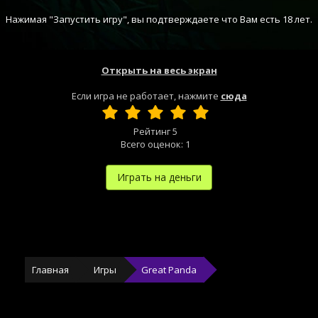
Нажимая "Запустить игру", вы подтверждаете что Вам есть 18 лет.
Открыть на весь экран
Если игра не работает, нажмите
сюда
Рейтинг
5
Всего оценок:
1
Играть на деньги
Главная
Игры
Great Panda