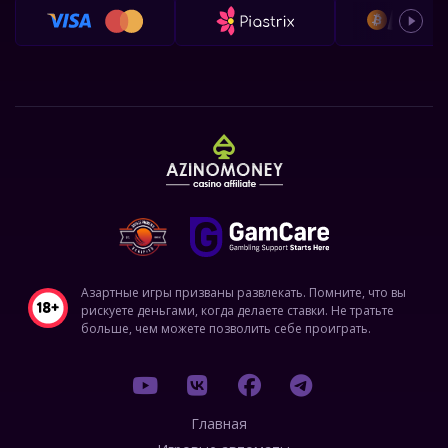
Азартные игры призваны развлекать. Помните, что вы
рискуете деньгами, когда делаете ставки. Не тратьте
больше, чем можете позволить себе проиграть.
Главная