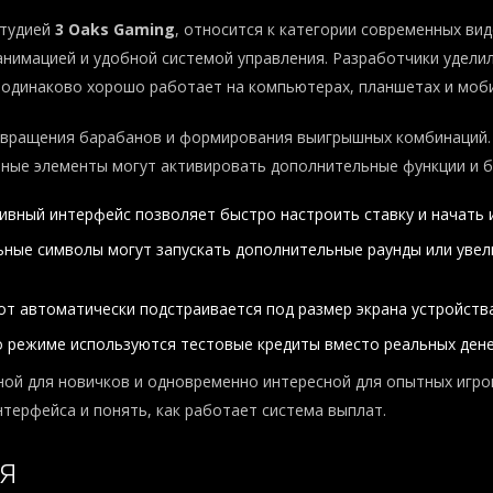
студией
3 Oaks Gaming
, относится к категории современных ви
анимацией и удобной системой управления. Разработчики удели
 одинаково хорошо работает на компьютерах, планшетах и моб
г вращения барабанов и формирования выигрышных комбинаций
ьные элементы могут активировать дополнительные функции и б
ивный интерфейс позволяет быстро настроить ставку и начать и
ьные символы могут запускать дополнительные раунды или уве
от автоматически подстраивается под размер экрана устройства
о режиме используются тестовые кредиты вместо реальных дене
бной для новичков и одновременно интересной для опытных игро
нтерфейса и понять, как работает система выплат.
я