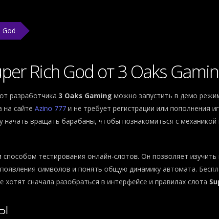
h God
per Rich God от 3 Oaks Gami
от разработчика
3 Oaks Gaming
можно запустить в демо режим
а на сайте
Azino 777
и не требует регистрации или пополнения и
у начать вращать барабаны, чтобы познакомиться с механикой
 способом тестирования онлайн-слотов. Он позволяет изучить 
 появления символов и понять общую динамику автомата. Беспл
е хотят сначала разобраться в интерфейсе и правилах слота
Su
ры