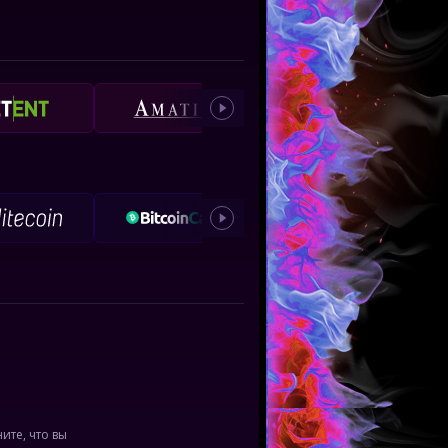
ите, что вы