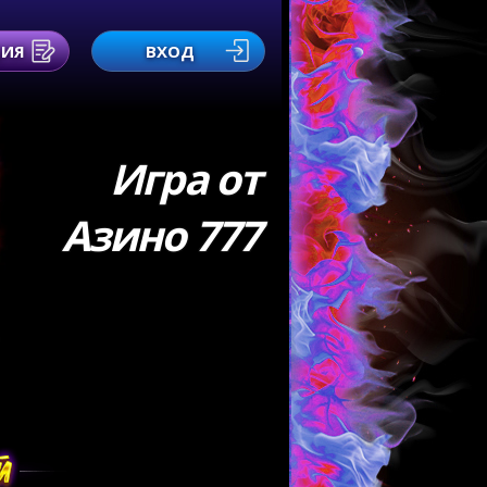
ЦИЯ
ВХОД
Игра от
FREE SP
BOOST
Азино 777
Регист