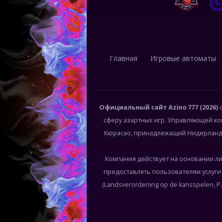
Главная
Игровые автоматы
Официальный сайт
Azino 777
(2026)
о
сферу азартных игр. Управляющей ком
Кюрасао, принадлежащий Нидерландам
Компания действует на основании ли
предоставлять пользователям услуги 
(Landsverordening op de kansspelen, 