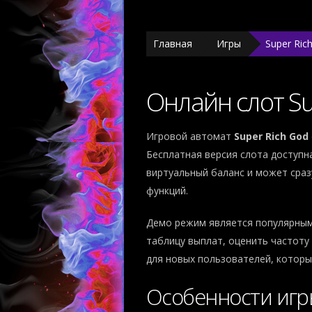
Главная
Игры
Super Ric
Онлайн слот Su
Игровой автомат
Super Rich God
Бесплатная версия слота доступн
виртуальный баланс и может сраз
функций.
Демо режим является популярным
таблицу выплат, оценить частоту
для новых пользователей, которы
Особенности иг