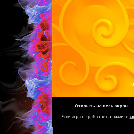
На
Открыть на весь экран
Если игра не работает, нажмите
с