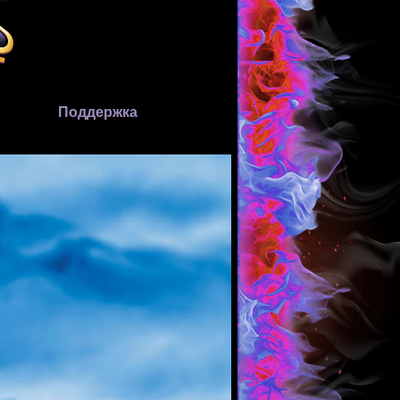
Поддержка