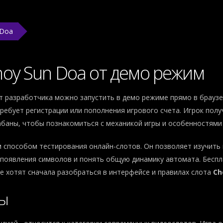
 Doa
hoy Sun Doa от демо режим
т разработчика
можно запустить в демо режиме прямо в браузе
требует регистрации или пополнения игрового счета. Игрок пол
баны, чтобы познакомиться с механикой игры и особенностями
 способом тестирования онлайн-слотов. Он позволяет изучить 
 появления символов и понять общую динамику автомата. Беспл
е хотят сначала разобраться в интерфейсе и правилах слота
Ch
ры