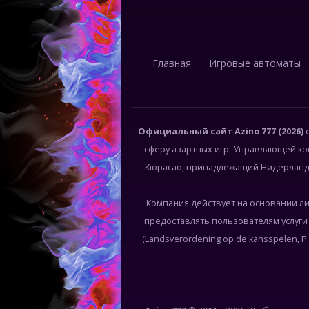
Главная
Игровые автоматы
Официальный сайт
Azino 777
(2026)
о
сферу азартных игр. Управляющей ком
Кюрасао, принадлежащий Нидерландам
Компания действует на основании ли
предоставлять пользователям услуги 
(Landsverordening op de kansspelen, 