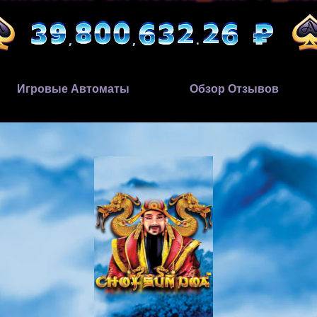
,
,
.
Игровые Автоматы
Обзор Отзывов