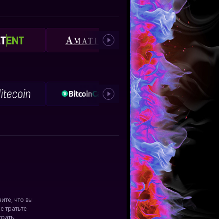
ите, что вы
Не тратьте
рать.