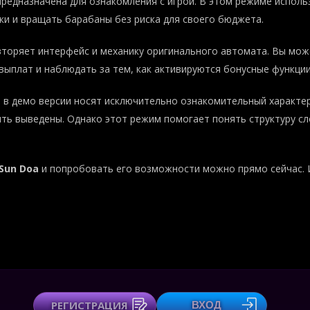
редназначена для ознакомления с игрой. В этом режиме исполь
ки и вращать барабаны без риска для своего бюджета.
торяет интерфейс и механику оригинального автомата. Вы мож
выплат и наблюдать за тем, как активируются бонусные функции
 в демо версии носят исключительно ознакомительный характер
ыть выведены. Однако этот режим помогает понять структуру сл
Sun Doa
и попробовать его возможности можно прямо сейчас. 
РЕГИСТРАЦИЯ
ВХОД