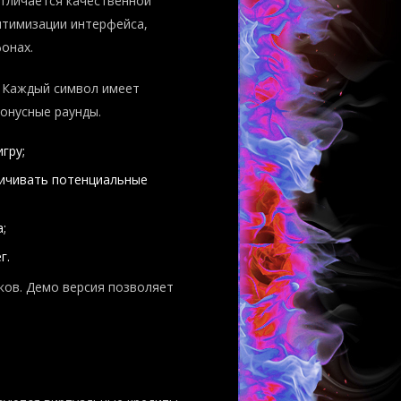
отличается качественной
птимизации интерфейса,
онах.
. Каждый символ имеет
онусные раунды.
гру;
личивать потенциальные
;
г.
ков. Демо версия позволяет