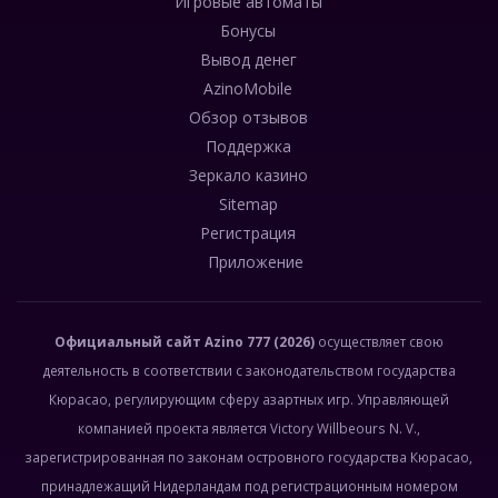
Игровые автоматы
Бонусы
Вывод денег
AzinoMobile
Обзор отзывов
Поддержка
Зеркало казино
Sitemap
Регистрация
Приложение
Официальный сайт
Azino 777
(2026)
осуществляет свою
деятельность в соответствии с законодательством государства
Кюрасао, регулирующим сферу азартных игр. Управляющей
компанией проекта является Victory Willbeours N. V.,
зарегистрированная по законам островного государства Кюрасао,
принадлежащий Нидерландам под регистрационным номером