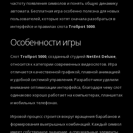
частоту появления символов и понять общую динамику
автомата. Бесплатная игра особенно полезна для новых
пользователей, которые хотят сначала разобраться в
интерфейсе и правилах слота
Trollpot 5000
.
Особенности игры
Слот
Trollpot 5000
, созданный студией
NetEnt Deluxe
,
относится к категории современных видеослотов. Игра
отличается качественной графикой, плавной анимацией
и удобной системой управления. Разработчики уделили
внимание оптимизации интерфейса, благодаря чему слот
одинаково хорошо работает на компьютерах, планшетах
и мобильных телефонах.
Игровой процесс строится вокруг вращения барабанов и
формирования выигрышных комбинаций. Каждый символ
имеет собственное значение, а специальные элементы