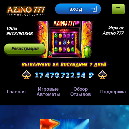
ВХОД
Игра от
100%
Азино 777
ЭКСКЛЮЗИВ
Регистрация
Игровые
Обзор
Главная
Поддержка
Автоматы
Отзывов
,
,
.