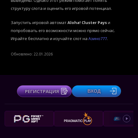
выведены. Однако этот режим помогает понять
структуру слота и оценить его игровой потенциал.
Запустить игровой автомат
Aloha! Cluster Pays
и
попробовать его возможности можно прямо сейчас.
Играйте бесплатно и изучайте слот на
Азино777
.
Обновлено:
22.01.2026
РЕГИСТРАЦИЯ
ВХОД