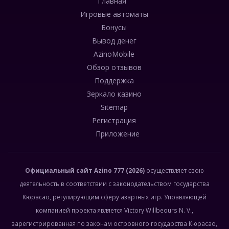
Главная
Игровые автоматы
Бонусы
Вывод денег
AzinoMobile
Обзор отзывов
Поддержка
Зеркало казино
Sitemap
Регистрация
Приложение
Официальный сайт
Azino 777
(2026)
осуществляет свою
деятельность в соответствии с законодательством государства
Кюрасао, регулирующим сферу азартных игр. Управляющей
компанией проекта является Victory Willbeours N. V.,
зарегистрированная по законам островного государства Кюрасао,