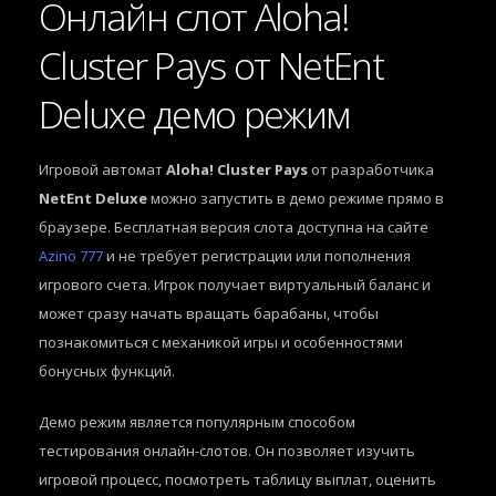
Онлайн слот Aloha!
Cluster Pays от NetEnt
Deluxe демо режим
Игровой автомат
Aloha! Cluster Pays
от разработчика
NetEnt Deluxe
можно запустить в демо режиме прямо в
браузере. Бесплатная версия слота доступна на сайте
Azino 777
и не требует регистрации или пополнения
игрового счета. Игрок получает виртуальный баланс и
может сразу начать вращать барабаны, чтобы
познакомиться с механикой игры и особенностями
бонусных функций.
Демо режим является популярным способом
тестирования онлайн-слотов. Он позволяет изучить
игровой процесс, посмотреть таблицу выплат, оценить