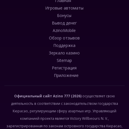
Главная
Игровые автоматы
Бонусы
Вывод денег
AzinoMobile
Обзор отзывов
Поддержка
Зеркало казино
Sitemap
Регистрация
Приложение
Официальный сайт
Azino 777
(2026)
осуществляет свою
деятельность в соответствии с законодательством государства
Кюрасао, регулирующим сферу азартных игр. Управляющей
компанией проекта является Victory Willbeours N. V.,
зарегистрированная по законам островного государства Кюрасао,