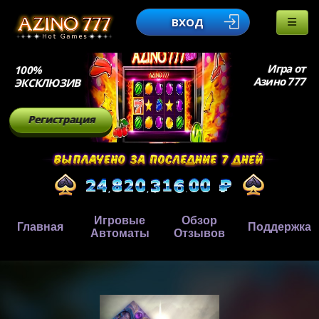
ВХОД
Игра от
100%
Азино 777
ЭКСКЛЮЗИВ
Регистрация
Игровые
Обзор
Главная
Поддержка
Автоматы
Отзывов
,
,
.