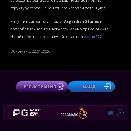
выведены. Однако этот режим помогает понять
структуру слота и оценить его игровой потенциал.
Запустить игровой автомат
Asgardian Stones
и
попробовать его возможности можно прямо сейчас.
Играйте бесплатно и изучайте слот на
Азино777
.
Обновлено:
22.01.2026
РЕГИСТРАЦИЯ
ВХОД