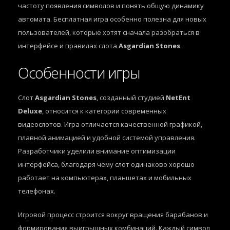
частоту появления символов и понять общую динамику
автомата. Бесплатная игра особенно полезна для новых
пользователей, которые хотят сначала разобраться в
интерфейсе и правилах слота
Asgardian Stones
.
Особенности игры
Слот
Asgardian Stones
, созданный студией
NetEnt
Deluxe
, относится к категории современных
видеослотов. Игра отличается качественной графикой,
плавной анимацией и удобной системой управления.
Разработчики уделили внимание оптимизации
интерфейса, благодаря чему слот одинаково хорошо
работает на компьютерах, планшетах и мобильных
телефонах.
Игровой процесс строится вокруг вращения барабанов и
формирования выигрышных комбинаций. Каждый символ