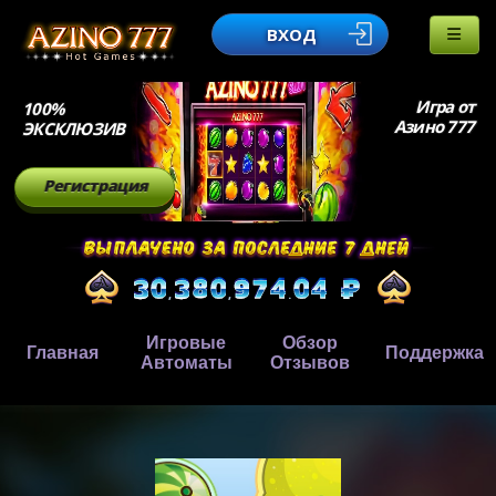
ВХОД
Игра от
100%
Азино 777
ЭКСКЛЮЗИВ
Регистрация
Игровые
Обзор
Главная
Поддержка
Автоматы
Отзывов
,
,
.