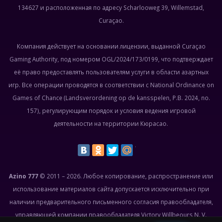
134627 и расположенная по адресу Scharlooweg 39, Willemstad,
Curaçao.
Компания действует на основании лицензии, выданной Curaçao
Gaming Authority, под номером OGL/2024/173/0199, что подтверждает
её право предоставлять пользователям услуги в области азартных
игр. Все операции проводятся в соответствии с National Ordinance on
Games of Chance (Landsverordening op de kansspelen, P.B. 2024, no.
157), регулирующим порядок и условия ведения игровой
деятельности на территории Кюрасао.
Azino 777
© 2011 – 2026. Любое копирование, распространение или
использование материалов сайта допускается исключительно при
наличии предварительного письменного согласия правообладателя,
управляющей компании правообладателя Victory Willbeours N. V.