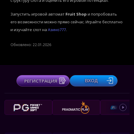
структуру слота и оценить его игровой потенциал.
Запустить игровой автомат
Fruit Shop
и попробовать
его возможности можно прямо сейчас. Играйте бесплатно
и изучайте слот на
Азино777
.
Обновлено:
22.01.2026
РЕГИСТРАЦИЯ
ВХОД