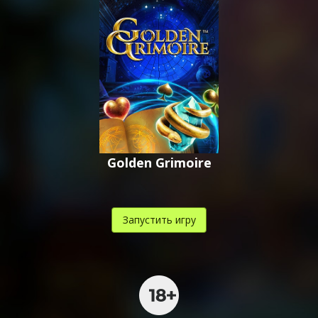
Golden Grimoire
Запустить игру