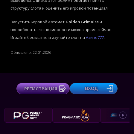
выведены. Однако этот режим помогает понять
структуру слота и оценить его игровой потенциал.
Запустить игровой автомат
Golden Grimoire
и
попробовать его возможности можно прямо сейчас.
Играйте бесплатно и изучайте слот на
Азино777
.
Обновлено:
22.01.2026
РЕГИСТРАЦИЯ
ВХОД