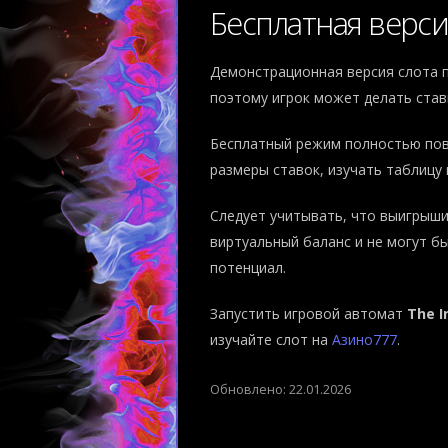
Бесплатная верси
Демонстрационная версия слота п
поэтому игрок может делать став
Бесплатный режим полностью пов
размеры ставок, изучать таблицу 
Следует учитывать, что выигрыши
виртуальный баланс и не могут б
потенциал.
Запустить игровой автомат
The I
изучайте слот на
Азино777
.
Обновлено:
22.01.2026