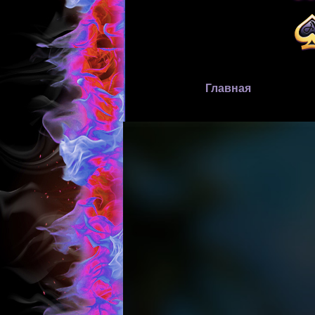
Главная