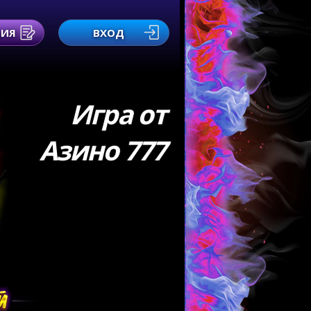
ЦИЯ
ВХОД
Игра от
FREE SP
BOOST
Азино 777
Регист