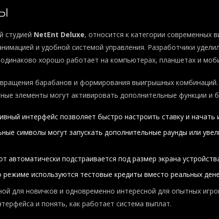
ры
ый студией
NetEnt Deluxe
, относится к категории современных 
анимацией и удобной системой управления. Разработчики удели
 одинаково хорошо работает на компьютерах, планшетах и моб
г вращения барабанов и формирования выигрышных комбинаций
ьные элементы могут активировать дополнительные функции и б
ивный интерфейс позволяет быстро настроить ставку и начать и
ьные символы могут запускать дополнительные раунды или уве
от автоматически подстраивается под размер экрана устройства
о режиме используются тестовые кредиты вместо реальных дене
бной для новичков и одновременно интересной для опытных игро
нтерфейса и понять, как работает система выплат.