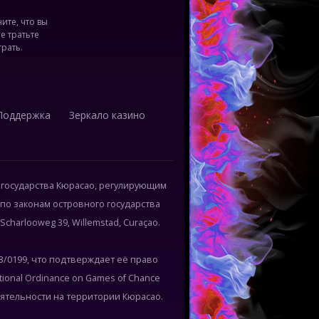
ите, что вы
Не тратьте
рать.
Поддержка
Зеркало казино
 государства Кюрасао, регулирующим
 по законам островного государства
arlooweg 39, Willemstad, Curaçao.
3/0199, что подтверждает её право
ional Ordinance on Games of Chance
деятельности на территории Кюрасао.