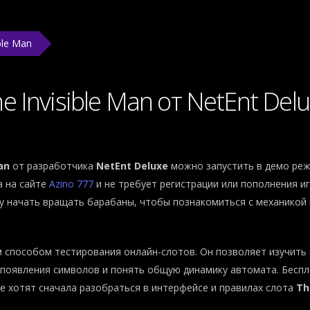
ble Man
 Invisible Man от NetEnt Del
an
от разработчика
NetEnt Deluxe
можно запустить в демо реж
а на сайте
Azino 777
и не требует регистрации или пополнения и
у начать вращать барабаны, чтобы познакомиться с механикой
 способом тестирования онлайн-слотов. Он позволяет изучить 
 появления символов и понять общую динамику автомата. Беспл
е хотят сначала разобраться в интерфейсе и правилах слота
Th