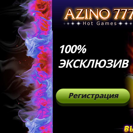
 рублей
100%
ЭКСКЛЮЗИВ
епозита
Регистрация