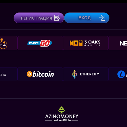
РЕГИСТРАЦИЯ
ВХОД