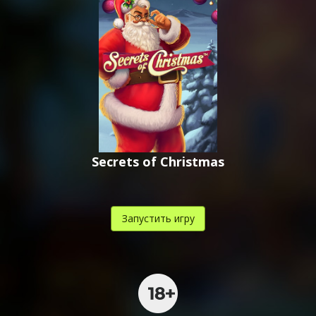
Secrets of Christmas
Запустить игру