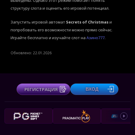
выведены. Однако этот режим помогает понять
структуру слота и оценить его игровой потенциал.
Запустить игровой автомат
Secrets of Christmas
и
попробовать его возможности можно прямо сейчас.
Играйте бесплатно и изучайте слот на
Азино777
.
Обновлено:
22.01.2026
РЕГИСТРАЦИЯ
ВХОД