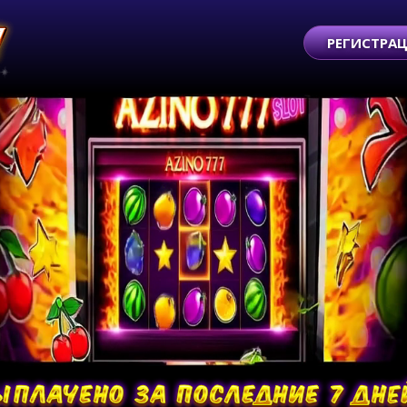
РЕГИСТРА