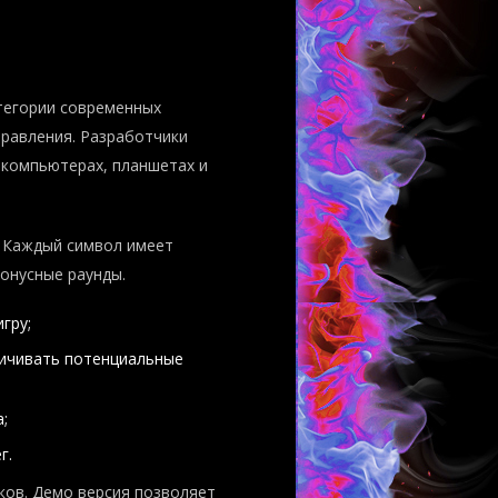
атегории современных
правления. Разработчики
 компьютерах, планшетах и
. Каждый символ имеет
онусные раунды.
гру;
личивать потенциальные
;
г.
ков. Демо версия позволяет