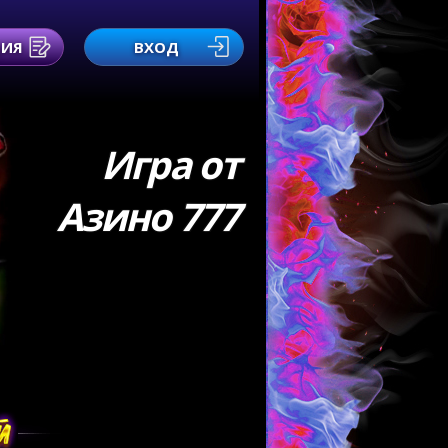
ЦИЯ
ВХОД
Игра от
FREE SP
BOOST
Азино 777
Регист