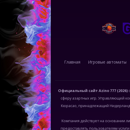
Главная
Игровые автоматы
Официальный сайт
Azino 777
(2026)
о
сферу азартных игр. Управляющей ком
Кюрасао, принадлежащий Нидерландам
Компания действует на основании ли
предоставлять пользователям услуги 