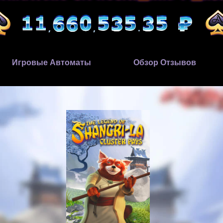
,
,
.
Игровые Автоматы
Обзор Отзывов