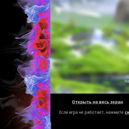
На
Открыть на весь экран
Если игра не работает, нажмите
с