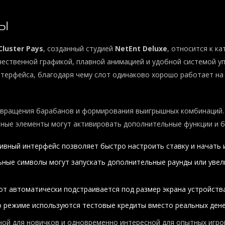
ры
Cluster Pays
, созданный студией
NetEnt Deluxe
, относится к к
чественной графикой, плавной анимацией и удобной системой у
терфейса, благодаря чему слот одинаково хорошо работает на
г вращения барабанов и формирования выигрышных комбинаций
ьные элементы могут активировать дополнительные функции и б
ивный интерфейс позволяет быстро настроить ставку и начать и
ьные символы могут запускать дополнительные раунды или уве
от автоматически подстраивается под размер экрана устройства
о режиме используются тестовые кредиты вместо реальных дене
бной для новичков и одновременно интересной для опытных игро