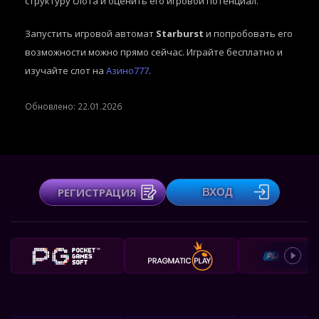
структуру слота и оценить его игровой потенциал.
Запустить игровой автомат
Starburst
и попробовать его
возможности можно прямо сейчас. Играйте бесплатно и
изучайте слот на
Азино777
.
Обновлено:
22.01.2026
РЕГИСТРАЦИЯ
ВХОД