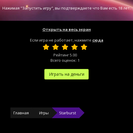
Нажимая "Запустить игру", вы подтверждаете что Вам есть 18 лет.
Открыть на весь экран
Если игра не работает, нажмите
сюда
Рейтинг
5.00
Всего оценок:
1
Играть на деньги
Главная
Игры
Starburst