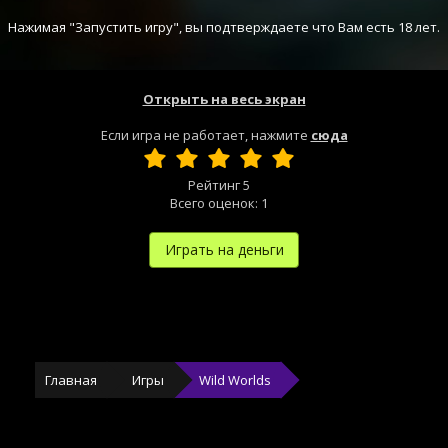
Нажимая "Запустить игру", вы подтверждаете что Вам есть 18 лет.
Открыть на весь экран
Если игра не работает, нажмите
сюда
Рейтинг
5
Всего оценок:
1
Играть на деньги
Главная
Игры
Wild Worlds