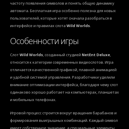
частоту появления символов и понять общую динамику
автомата. Бесплатная игра особенно полезна для новых
пользователей, которые хотят сначала разобраться в
интерфейсе и правилах слота
Wild Worlds
.
Особенности игры
Слот
Wild Worlds
, созданный студией
NetEnt Deluxe
,
относится к категории современных видеослотов. Игра
отличается качественной графикой, плавной анимацией
и удобной системой управления. Разработчики уделили
внимание оптимизации интерфейса, благодаря чему слот
одинаково хорошо работает на компьютерах, планшетах
и мобильных телефонах.
Игровой процесс строится вокруг вращения барабанов и
формирования выигрышных комбинаций. Каждый символ
имеет собственное значение, а специальные элементы