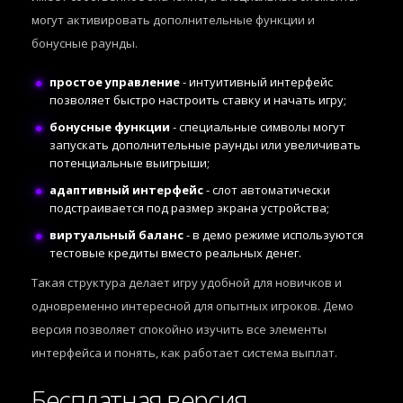
могут активировать дополнительные функции и
бонусные раунды.
простое управление
- интуитивный интерфейс
позволяет быстро настроить ставку и начать игру;
бонусные функции
- специальные символы могут
запускать дополнительные раунды или увеличивать
потенциальные выигрыши;
адаптивный интерфейс
- слот автоматически
подстраивается под размер экрана устройства;
виртуальный баланс
- в демо режиме используются
тестовые кредиты вместо реальных денег.
Такая структура делает игру удобной для новичков и
одновременно интересной для опытных игроков. Демо
версия позволяет спокойно изучить все элементы
интерфейса и понять, как работает система выплат.
Бесплатная версия