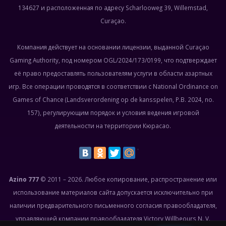
134627 и расположенная по адресу Scharlooweg 39, Willemstad,
Curaçao.
Компания действует на основании лицензии, выданной Curaçao
Gaming Authority, под номером OGL/2024/173/0199, что подтверждает
её право предоставлять пользователям услуги в области азартных
игр. Все операции проводятся в соответствии с National Ordinance on
Games of Chance (Landsverordening op de kansspelen, P.B. 2024, no.
157), регулирующим порядок и условия ведения игровой
деятельности на территории Кюрасао.
Azino 777
© 2011 – 2026. Любое копирование, распространение или
использование материалов сайта допускается исключительно при
наличии предварительного письменного согласия правообладателя,
управляющей компании правообладателя Victory Willbeours N. V.