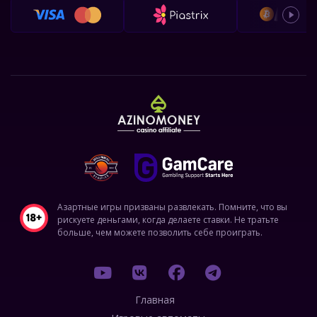
Азартные игры призваны развлекать. Помните, что вы
рискуете деньгами, когда делаете ставки. Не тратьте
больше, чем можете позволить себе проиграть.
Главная