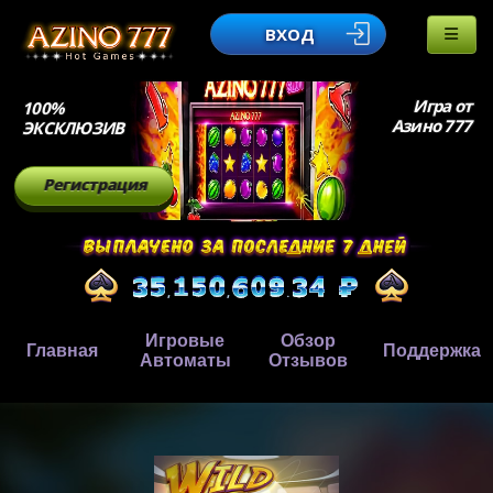
ВХОД
Игра от
100%
Азино 777
ЭКСКЛЮЗИВ
Регистрация
Игровые
Обзор
Главная
Поддержка
Автоматы
Отзывов
,
,
.