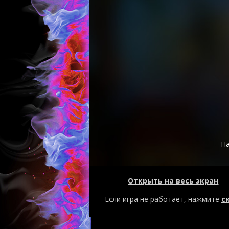
На
Открыть на весь экран
Если игра не работает, нажмите
с