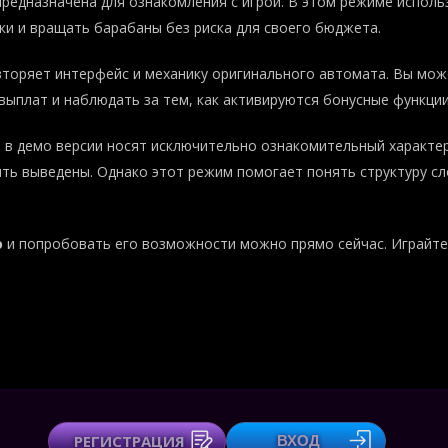
редназначена для ознакомления с игрой. В этом режиме исполь
ки и вращать барабаны без риска для своего бюджета.
торяет интерфейс и механику оригинального автомата. Вы мож
выплат и наблюдать за тем, как активируются бонусные функции
 в демо версии носят исключительно ознакомительный характер
ыть выведены. Однако этот режим помогает понять структуру сл
o
и попробовать его возможности можно прямо сейчас. Играйте 
РЕГИСТРАЦИЯ
ВХОД