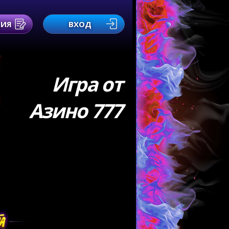
ЦИЯ
ВХОД
Игра от
FREE SP
BOOST
Азино 777
Регист