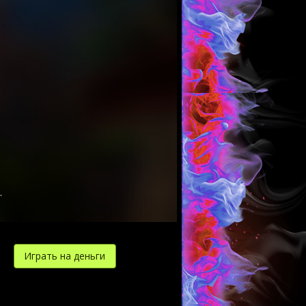
.
Играть на деньги