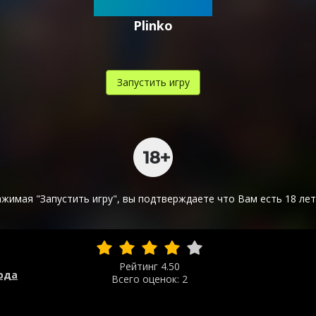
Plinko
Запустить игру
жимая "Запустить игру", вы подтверждаете что Вам есть 18 лет
Рейтинг
4.50
юда
Всего оценок:
2