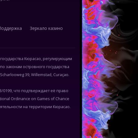
Поддержка
Зеркало казино
 государства Кюрасао, регулирующим
 по законам островного государства
arlooweg 39, Willemstad, Curaçao.
3/0199, что подтверждает её право
ional Ordinance on Games of Chance
деятельности на территории Кюрасао.