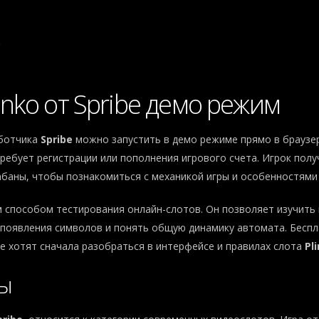
inko от Spribe демо режим
ботчика
Spribe
можно запустить в демо режиме прямо в браузер
требует регистрации или пополнения игрового счета. Игрок пол
баны, чтобы познакомиться с механикой игры и особенностями
 способом тестирования онлайн-слотов. Он позволяет изучить 
 появления символов и понять общую динамику автомата. Беспл
е хотят сначала разобраться в интерфейсе и правилах слота
Pl
ры