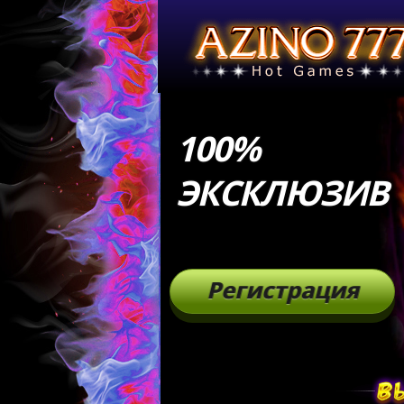
 рублей
100%
ЭКСКЛЮЗИВ
епозита
Регистрация