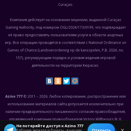
Curaçao.
Компания действует на основании лицензии, выданной Curaçao
Gaming Authority, под номером OGL/2024/173/0199, что подтверждает
её право предоставлять пользователям услуги в области азартных
игр. Все операции проводятся в соответствии с National Ordinance on
Games of Chance (Landsverordening op de kansspelen, P.B. 2024, no.
157), регулирующим порядок и условия ведения игровой
деятельности на территории Кюрасао.
Azino 777
© 2011 – 2026. Любое копирование, распространение или
использование материалов сайта допускается исключительно при
наличии предварительного письменного согласия правообладателя,
управляющей компании правообладателя Victory Willbeours N. V.
Не потеряйте доступ к Azino 777
© 2026 All rights reserved.
✕
Открыть
Рабочие зеркала и бонусы - в нашем