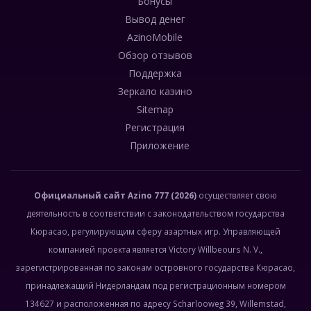
Бонусы
Вывод денег
AzinoMobile
Обзор отзывов
Поддержка
Зеркало казино
Sitemap
Регистрация
Приложение
Официальный сайт
Azino 777
(2026)
осуществляет свою
деятельность в соответствии с законодательством государства
Кюрасао, регулирующим сферу азартных игр. Управляющей
компанией проекта является Victory Willbeours N. V.,
зарегистрированная по законам островного государства Кюрасао,
принадлежащий Нидерландам под регистрационным номером
134627 и расположенная по адресу Scharlooweg 39, Willemstad,