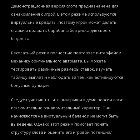
Демонстрационная версия слота предназначена для
ознакомления с игрой. В этом режиме используются
виртуальные кредиты, поэтому игрок может делать
ставки и вращать барабаны без риска для своего
бюджета.
Бесплатный режим полностью повторяет интерфейс и
механику оригинального автомата. Вы можете
тестировать различные размеры ставок, изучать
таблицу выплат и наблюдать за тем, как активируются
бонусные функции.
Следует учитывать, что выигрыши в демо версии носят
исключительно ознакомительный характер. Они
начисляются на виртуальный баланс и не могут быть
выведены. Однако этот режим помогает понять
структуру слота и оценить его игровой потенциал.