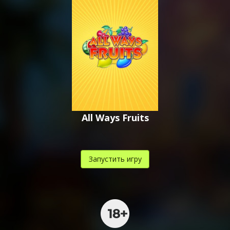
All Ways Fruits
Запустить игру