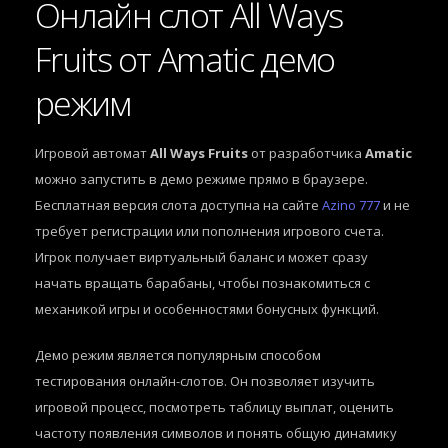
Онлайн слот All Ways
Fruits от Amatic демо
режим
Игровой автомат
All Ways Fruits
от разработчика
Amatic
можно запустить в демо режиме прямо в браузере.
Бесплатная версия слота доступна на сайте
Azino 777
и не
требует регистрации или пополнения игрового счета.
Игрок получает виртуальный баланс и может сразу
начать вращать барабаны, чтобы познакомиться с
механикой игры и особенностями бонусных функций.
Демо режим является популярным способом
тестирования онлайн-слотов. Он позволяет изучить
игровой процесс, посмотреть таблицу выплат, оценить
частоту появления символов и понять общую динамику