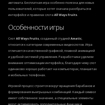
автомата. Бесплатная игра особенно полезна для новых
пользователей, которые хотят сначала разобраться в
интерфейсе и правилах слота
All Ways Fruits
.
Особенности игры
Слот
All Ways Fruits
, созданный студией
Amatic
,
относится к категории современных видеослотов. Игра
отличается качественной графикой, плавной анимацией
и удобной системой управления. Разработчики уделили
внимание оптимизации интерфейса, благодаря чему слот
одинаково хорошо работает на компьютерах, планшетах
и мобильных телефонах.
Игровой процесс строится вокруг вращения барабанов и
формирования выигрышных комбинаций. Каждый символ
имеет собственное значение, а специальные элементы
могут активировать дополнительные функции и