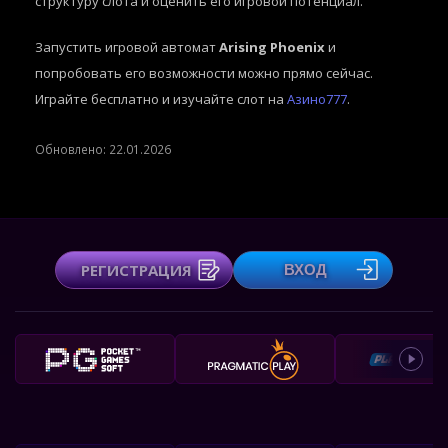
структуру слота и оценить его игровой потенциал.
Запустить игровой автомат
Arising Phoenix
и
попробовать его возможности можно прямо сейчас.
Играйте бесплатно и изучайте слот на
Азино777
.
Обновлено:
22.01.2026
РЕГИСТРАЦИЯ
ВХОД