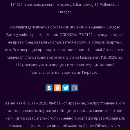
134627 и расположенная по адресу Scharlooweg 39, Willemstad,
Curaçao.
Компания действует на основании лицензии, выданной Curaçao
Gaming Authority, под номером OGL/2024/173/0199, что подтверждает
её право предоставлять пользователям услуги в области азартных
игр. Все операции проводятся в соответствии с National Ordinance on
Games of Chance (Landsverordening op de kansspelen, P.B. 2024, no.
157), регулирующим порядок и условия ведения игровой
деятельности на территории Кюрасао.
Azino 777
© 2011 – 2026. Любое копирование, распространение или
использование материалов сайта допускается исключительно при
наличии предварительного письменного согласия правообладателя,
управляющей компании правообладателя Victory Willbeours N. V.