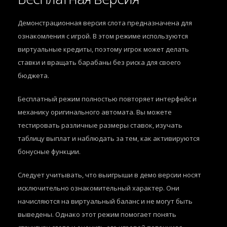
Демонстрационная версия слота предназначена для
ознакомления с игрой. В этом режиме используются
виртуальные кредиты, поэтому игрок может делать
ставки и вращать барабаны без риска для своего
бюджета.
Бесплатный режим полностью повторяет интерфейс и
механику оригинального автомата. Вы можете
тестировать различные размеры ставок, изучать
таблицу выплат и наблюдать за тем, как активируются
бонусные функции.
Следует учитывать, что выигрыши в демо версии носят
исключительно ознакомительный характер. Они
начисляются на виртуальный баланс и не могут быть
выведены. Однако этот режим помогает понять