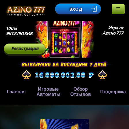
ВХОД
Игра от
100%
Азино 777
ЭКСКЛЮЗИВ
Регистрация
Игровые
Обзор
Главная
Поддержка
Автоматы
Отзывов
,
,
.