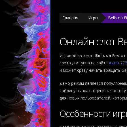
Главная
Игры
Bells on F
Онлайн слот Bel
Игровой автомат
Bells on Fire
от 
слота доступна на сайте
Azino 77
и может сразу начать вращать ба
Демо режим является популярным
таблицу выплат, оценить частоту
для новых пользователей, которы
Особенности иг