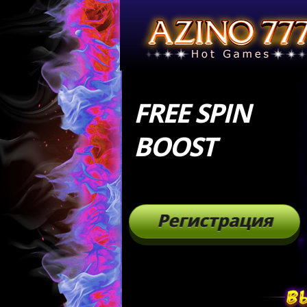
УДАЧА
УЛЫБНЕТСЯ
ИМЕННО ТЕБ
Регистрация