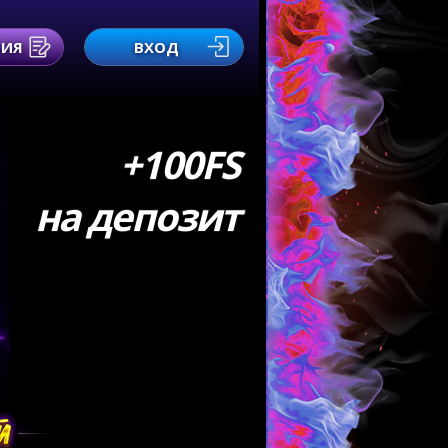
ЦИЯ
ВХОД
777 рублей
100%
ЭКСКЛ
без депозита
Регист