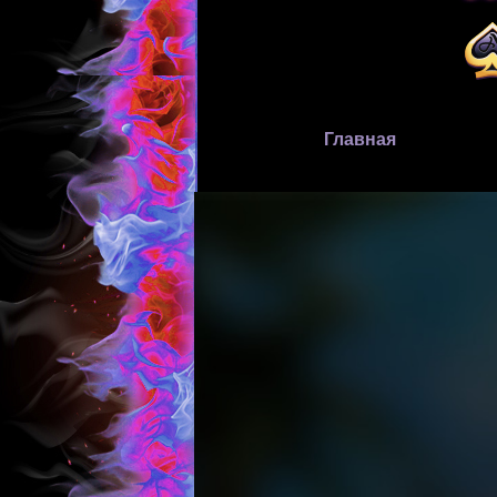
Главная