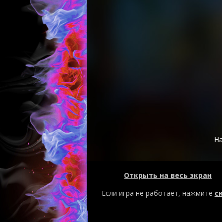
На
Открыть на весь экран
Если игра не работает, нажмите
с