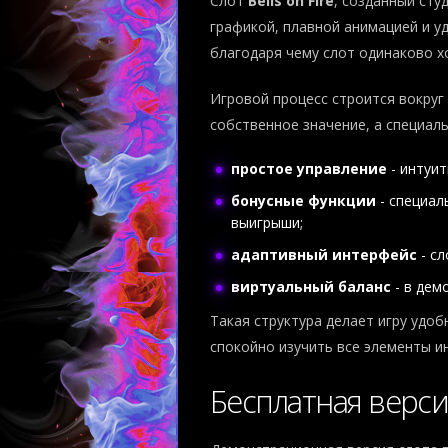
Слот
Bells on Fire
, созданный сту
графикой, плавной анимацией и у
благодаря чему слот одинаково 
Игровой процесс строится вокру
собственное значение, а специал
простое управление
- интуит
бонусные функции
- специал
выигрыши;
адаптивный интерфейс
- сл
виртуальный баланс
- в дем
Такая структура делает игру удо
спокойно изучить все элементы и
Бесплатная верси