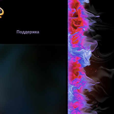
Поддержка