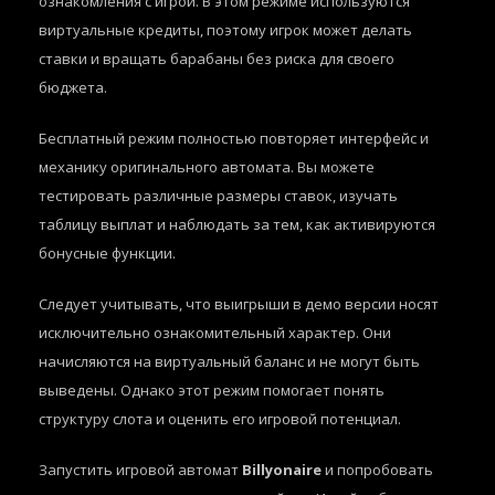
ознакомления с игрой. В этом режиме используются
виртуальные кредиты, поэтому игрок может делать
ставки и вращать барабаны без риска для своего
бюджета.
Бесплатный режим полностью повторяет интерфейс и
механику оригинального автомата. Вы можете
тестировать различные размеры ставок, изучать
таблицу выплат и наблюдать за тем, как активируются
бонусные функции.
Следует учитывать, что выигрыши в демо версии носят
исключительно ознакомительный характер. Они
начисляются на виртуальный баланс и не могут быть
выведены. Однако этот режим помогает понять
структуру слота и оценить его игровой потенциал.
Запустить игровой автомат
Billyonaire
и попробовать