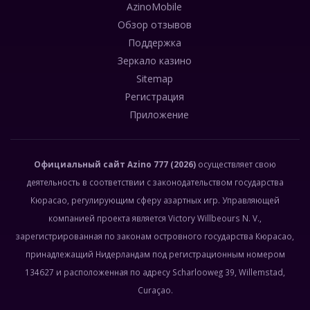
AzinoMobile
Обзор отзывов
Поддержка
Зеркало казино
Sitemap
Регистрация
Приложение
Официальный сайт
Azino 777
(2026)
осуществляет свою
деятельность в соответствии с законодательством государства
Кюрасао, регулирующим сферу азартных игр. Управляющей
компанией проекта является Victory Willbeours N. V.,
зарегистрированная по законам островного государства Кюрасао,
принадлежащий Нидерландам под регистрационным номером
134627 и расположенная по адресу Scharlooweg 39, Willemstad,
Curaçao.