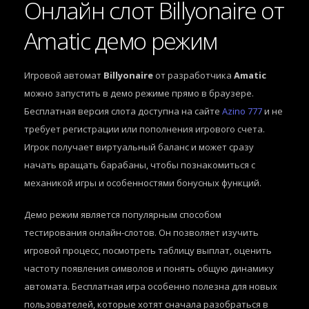
Онлайн слот Billyonaire от
Amatic демо режим
Игровой автомат
Billyonaire
от разработчика
Amatic
можно запустить в демо режиме прямо в браузере.
Бесплатная версия слота доступна на сайте
Azino 777
и не
требует регистрации или пополнения игрового счета.
Игрок получает виртуальный баланс и может сразу
начать вращать барабаны, чтобы познакомиться с
механикой игры и особенностями бонусных функций.
Демо режим является популярным способом
тестирования онлайн-слотов. Он позволяет изучить
игровой процесс, посмотреть таблицу выплат, оценить
частоту появления символов и понять общую динамику
автомата. Бесплатная игра особенно полезна для новых
пользователей, которые хотят сначала разобраться в