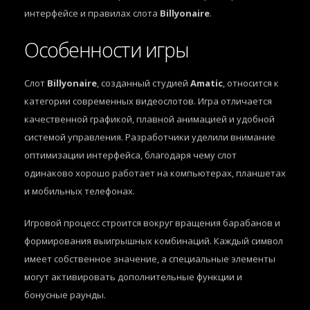
интерфейсе и правилах слота
Billyonaire
.
Особенности игры
Слот
Billyonaire
, созданный студией
Amatic
, относится к
категории современных видеослотов. Игра отличается
качественной графикой, плавной анимацией и удобной
системой управления. Разработчики уделили внимание
оптимизации интерфейса, благодаря чему слот
одинаково хорошо работает на компьютерах, планшетах
и мобильных телефонах.
Игровой процесс строится вокруг вращения барабанов и
формирования выигрышных комбинаций. Каждый символ
имеет собственное значение, а специальные элементы
могут активировать дополнительные функции и
бонусные раунды.