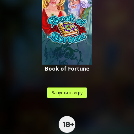
Book of Fortune
Запустить игру