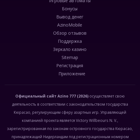
Игровые автоматы
Бонусы
Вывод денег
AzinoMobile
Обзор отзывов
Поддержка
Зеркало казино
Sitemap
Регистрация
Приложение
Официальный сайт
Azino 777
(2026)
осуществляет свою
деятельность в соответствии с законодательством государства
Кюрасао, регулирующим сферу азартных игр. Управляющей
компанией проекта является Victory Willbeours N. V.,
зарегистрированная по законам островного государства Кюрасао,
принадлежащий Нидерландам под регистрационным номером