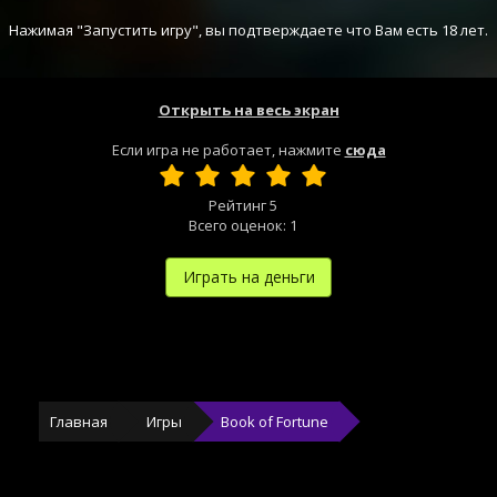
Нажимая "Запустить игру", вы подтверждаете что Вам есть 18 лет.
Открыть на весь экран
Если игра не работает, нажмите
сюда
Рейтинг
5
Всего оценок:
1
Играть на деньги
Главная
Игры
Book of Fortune