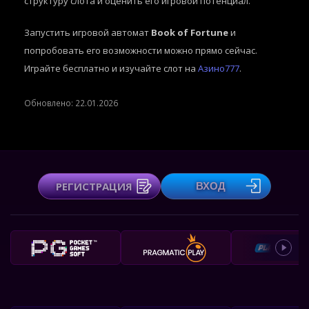
структуру слота и оценить его игровой потенциал.
Запустить игровой автомат
Book of Fortune
и
попробовать его возможности можно прямо сейчас.
Играйте бесплатно и изучайте слот на
Азино777
.
Обновлено:
22.01.2026
РЕГИСТРАЦИЯ
ВХОД