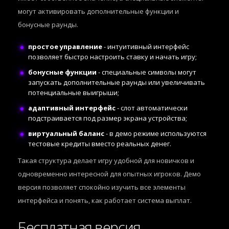
могут активировать дополнительные функции и
бонусные раунды.
простое управление
- интуитивный интерфейс
позволяет быстро настроить ставку и начать игру;
бонусные функции
- специальные символы могут
запускать дополнительные раунды или увеличивать
потенциальные выигрыши;
адаптивный интерфейс
- слот автоматически
подстраивается под размер экрана устройства;
виртуальный баланс
- в демо режиме используются
тестовые кредиты вместо реальных денег.
Такая структура делает игру удобной для новичков и
одновременно интересной для опытных игроков. Демо
версия позволяет спокойно изучить все элементы
интерфейса и понять, как работает система выплат.
Бесплатная версия