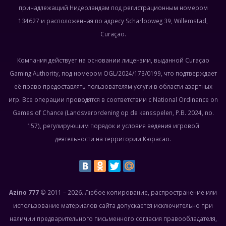
принадлежащий Нидерландам под регистрационным номером
134627 и расположенная по адресу Scharlooweg 39, Willemstad,
Curaçao.
Компания действует на основании лицензии, выданной Curaçao
Gaming Authority, под номером OGL/2024/173/0199, что подтверждает
её право предоставлять пользователям услуги в области азартных
игр. Все операции проводятся в соответствии с National Ordinance on
Games of Chance (Landsverordening op de kansspelen, P.B. 2024, no.
157), регулирующим порядок и условия ведения игровой
деятельности на территории Кюрасао.
Azino 777
© 2011 – 2026. Любое копирование, распространение или
использование материалов сайта допускается исключительно при
наличии предварительного письменного согласия правообладателя,