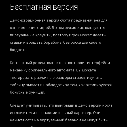
Бесплатная версия
Демонстрационная версия слота предназначена для
ознакомления с игрой. В этом режиме используются
виртуальные кредиты, поэтому игрок может делать
ставки и вращать барабаны без риска для своего
бюджета.
Бесплатный режим полностью повторяет интерфейс и
механику оригинального автомата. Вы можете
тестировать различные размеры ставок, изучать
таблицу выплат и наблюдать за тем, как активируются
бонусные функции.
Следует учитывать, что выигрыши в демо версии носят
исключительно ознакомительный характер. Они
начисляются на виртуальный баланс и не могут быть