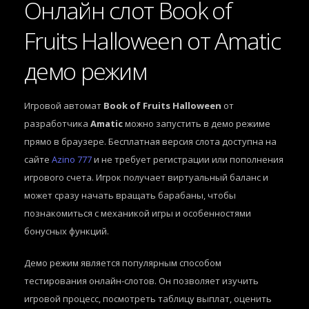
Онлайн слот Book of
Fruits Halloween от Amatic
демо режим
Игровой автомат
Book of Fruits Halloween
от
разработчика
Amatic
можно запустить в демо режиме
прямо в браузере. Бесплатная версия слота доступна на
сайте
Azino 777
и не требует регистрации или пополнения
игрового счета. Игрок получает виртуальный баланс и
может сразу начать вращать барабаны, чтобы
познакомиться с механикой игры и особенностями
бонусных функций.
Демо режим является популярным способом
тестирования онлайн-слотов. Он позволяет изучить
игровой процесс, посмотреть таблицу выплат, оценить