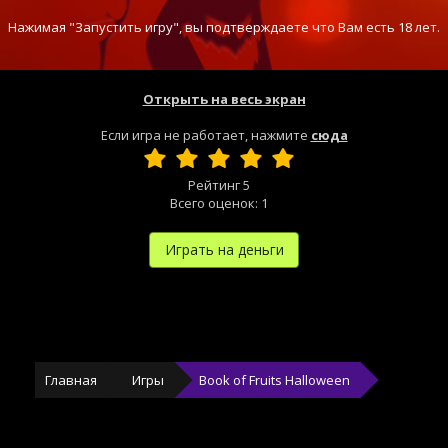
Нажимая "Запустить игру", вы подтверждаете что Вам есть 18 лет.
Открыть на весь экран
Если игра не работает, нажмите
сюда
Рейтинг
5
Всего оценок:
1
Играть на деньги
Главная
Игры
Book of Fruits Halloween