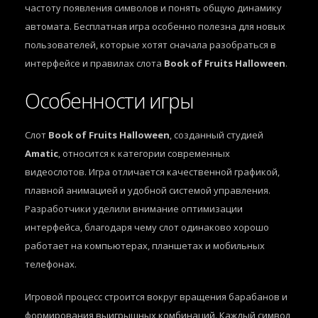
частоту появления символов и понять общую динамику
автомата. Бесплатная игра особенно полезна для новых
пользователей, которые хотят сначала разобраться в
интерфейсе и правилах слота
Book of Fruits Halloween
.
Особенности игры
Слот
Book of Fruits Halloween
, созданный студией
Amatic
, относится к категории современных
видеослотов. Игра отличается качественной графикой,
плавной анимацией и удобной системой управления.
Разработчики уделили внимание оптимизации
интерфейса, благодаря чему слот одинаково хорошо
работает на компьютерах, планшетах и мобильных
телефонах.
Игровой процесс строится вокруг вращения барабанов и
формирования выигрышных комбинаций. Каждый символ