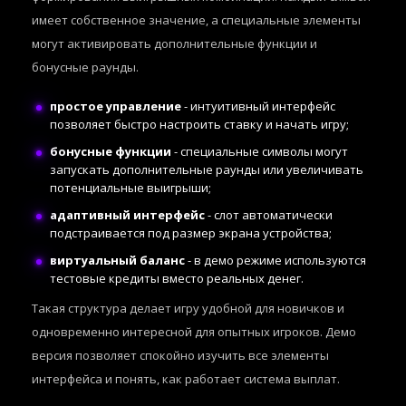
имеет собственное значение, а специальные элементы
могут активировать дополнительные функции и
бонусные раунды.
простое управление
- интуитивный интерфейс
позволяет быстро настроить ставку и начать игру;
бонусные функции
- специальные символы могут
запускать дополнительные раунды или увеличивать
потенциальные выигрыши;
адаптивный интерфейс
- слот автоматически
подстраивается под размер экрана устройства;
виртуальный баланс
- в демо режиме используются
тестовые кредиты вместо реальных денег.
Такая структура делает игру удобной для новичков и
одновременно интересной для опытных игроков. Демо
версия позволяет спокойно изучить все элементы
интерфейса и понять, как работает система выплат.