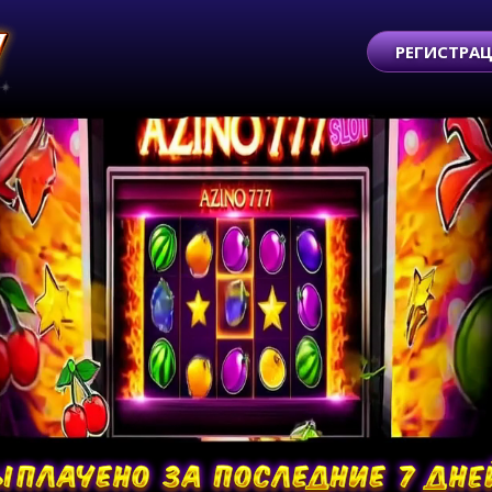
РЕГИСТРА