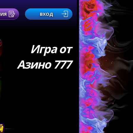
ЦИЯ
ВХОД
Игра от
FREE SP
BOOST
Азино 777
Регист