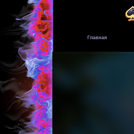
Главная