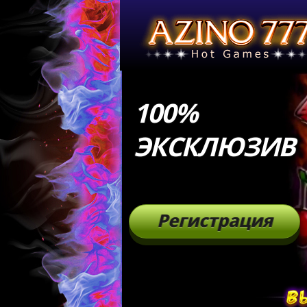
 рублей
100%
ЭКСКЛЮЗИВ
епозита
Регистрация