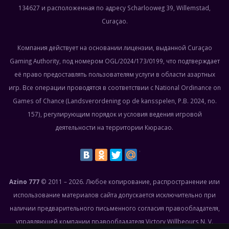
134627 и расположенная по адресу Scharlooweg 39, Willemstad,
Curaçao.
Компания действует на основании лицензии, выданной Curaçao
Gaming Authority, под номером OGL/2024/173/0199, что подтверждает
её право предоставлять пользователям услуги в области азартных
игр. Все операции проводятся в соответствии с National Ordinance on
Games of Chance (Landsverordening op de kansspelen, P.B. 2024, no.
157), регулирующим порядок и условия ведения игровой
деятельности на территории Кюрасао.
Azino 777
© 2011 – 2026. Любое копирование, распространение или
использование материалов сайта допускается исключительно при
наличии предварительного письменного согласия правообладателя,
управляющей компании правообладателя Victory Willbeours N. V.