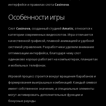
интерфейсе и правилах слота
Casinova
.
Особенности игры
Слот
Casinova
, созданный студией
Amatic
, относится к
категории современных видеослотов. Игра отличается
качественной графикой, плавной анимацией и удобной
системой управления. Разработчики уделили внимание
оптимизации интерфейса, благодаря чему слот
одинаково хорошо работает на компьютерах, планшетах
и мобильных телефонах.
Игровой процесс строится вокруг вращения барабанов и
формирования выигрышных комбинаций. Каждый символ
имеет собственное значение, а специальные элементы
могут активировать дополнительные функции и
бонусные раунды.