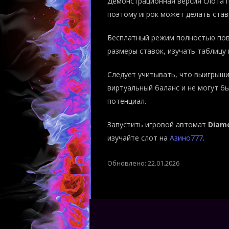
Демонстрационная версия слота п
поэтому игрок может делать став
Бесплатный режим полностью пов
размеры ставок, изучать таблицу 
Следует учитывать, что выигрыши
виртуальный баланс и не могут б
потенциал.
Запустить игровой автомат
Diamo
изучайте слот на
Азино777
.
Обновлено:
22.01.2026