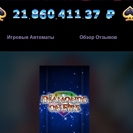
,
,
.
Игровые Автоматы
Обзор Отзывов