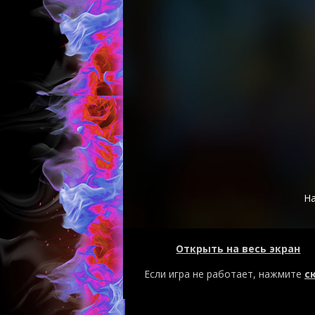
На
Открыть на весь экран
Если игра не работает, нажмите
с