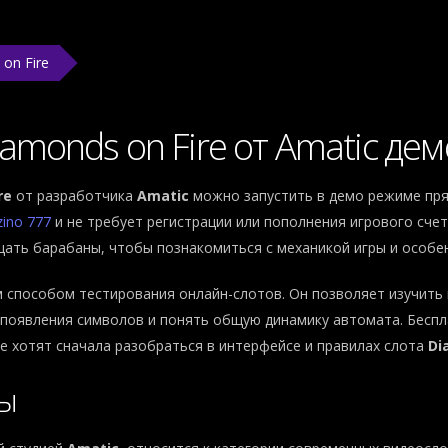
on Fire
amonds on Fire от Amatic де
re
от разработчика
Amatic
можно запустить в демо режиме пря
zino 777
и не требует регистрации или пополнения игрового сче
щать барабаны, чтобы познакомиться с механикой игры и особе
 способом тестирования онлайн-слотов. Он позволяет изучить 
 появления символов и понять общую динамику автомата. Беспл
е хотят сначала разобраться в интерфейсе и правилах слота
Di
ры