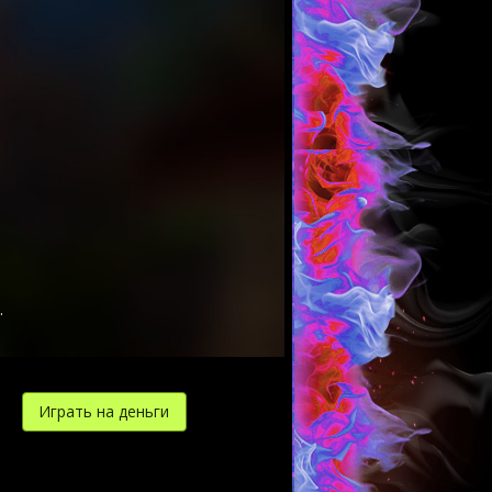
.
Играть на деньги