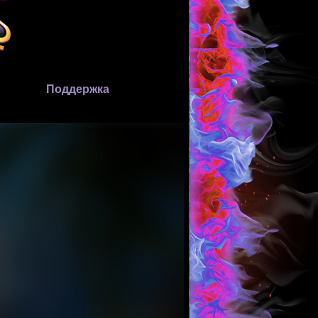
Поддержка