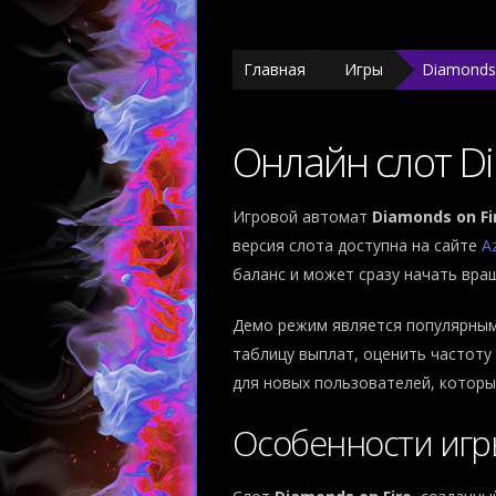
Главная
Игры
Diamonds 
Онлайн слот Di
Игровой автомат
Diamonds on Fi
версия слота доступна на сайте
A
баланс и может сразу начать вра
Демо режим является популярным
таблицу выплат, оценить частоту
для новых пользователей, которы
Особенности иг