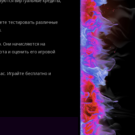
зуются виртуальные кредиты,
ете тестировать различные
.
. Они начисляются на
ота и оценить его игровой
с. Играйте бесплатно и