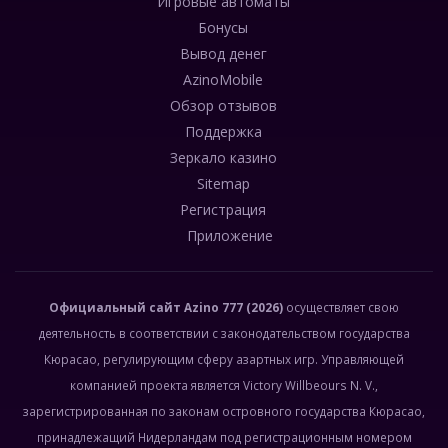
Игровые автоматы
Бонусы
Вывод денег
AzinoMobile
Обзор отзывов
Поддержка
Зеркало казино
Sitemap
Регистрация
Приложение
Официальный сайт
Azino 777
(2026)
осуществляет свою
деятельность в соответствии с законодательством государства
Кюрасао, регулирующим сферу азартных игр. Управляющей
компанией проекта является Victory Willbeours N. V.,
зарегистрированная по законам островного государства Кюрасао,
принадлежащий Нидерландам под регистрационным номером