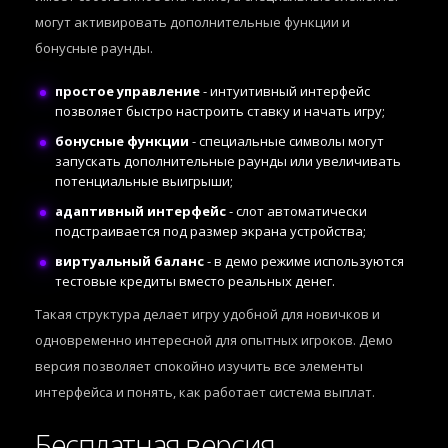
могут активировать дополнительные функции и
бонусные раунды.
простое управление
- интуитивный интерфейс
позволяет быстро настроить ставку и начать игру;
бонусные функции
- специальные символы могут
запускать дополнительные раунды или увеличивать
потенциальные выигрыши;
адаптивный интерфейс
- слот автоматически
подстраивается под размер экрана устройства;
виртуальный баланс
- в демо режиме используются
тестовые кредиты вместо реальных денег.
Такая структура делает игру удобной для новичков и
одновременно интересной для опытных игроков. Демо
версия позволяет спокойно изучить все элементы
интерфейса и понять, как работает система выплат.
Бесплатная версия