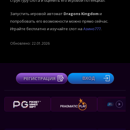
структуру слота и оценить его игровой потенциал.
Запустить игровой автомат
Dragons Kingdom
и
попробовать его возможности можно прямо сейчас.
Играйте бесплатно и изучайте слот на
Азино777
.
Обновлено:
22.01.2026
РЕГИСТРАЦИЯ
ВХОД