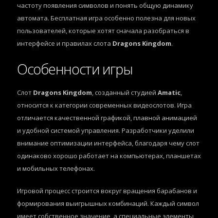
частоту появления символов и понять общую динамику
автомата. Бесплатная игра особенно полезна для новых
пользователей, которые хотят сначала разобраться в
интерфейсе и правилах слота
Dragons Kingdom
.
Особенности игры
Слот
Dragons Kingdom
, созданный студией
Amatic
,
относится к категории современных видеослотов. Игра
отличается качественной графикой, плавной анимацией
и удобной системой управления. Разработчики уделили
внимание оптимизации интерфейса, благодаря чему слот
одинаково хорошо работает на компьютерах, планшетах
и мобильных телефонах.
Игровой процесс строится вокруг вращения барабанов и
формирования выигрышных комбинаций. Каждый символ
имеет собственное значение, а специальные элементы