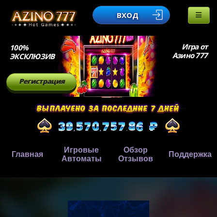
ВХОД
Игра от
100%
Азино 777
ЭКСКЛЮЗИВ
Регистрация
Игровые
Обзор
Главная
Поддержка
Автоматы
Отзывов
,
,
.