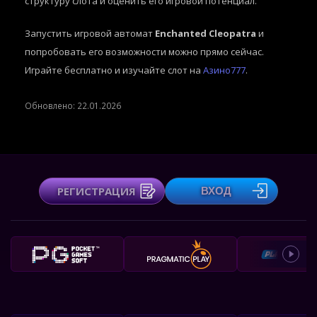
структуру слота и оценить его игровой потенциал.
Запустить игровой автомат
Enchanted Cleopatra
и
попробовать его возможности можно прямо сейчас.
Играйте бесплатно и изучайте слот на
Азино777
.
Обновлено:
22.01.2026
РЕГИСТРАЦИЯ
ВХОД