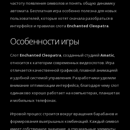
частоту появления символов и понять общую динамику
автомата. Бесплатная игра особенно полезна для новых
пользователей, которые хотят сначала разобраться в
интерфейсе и правилах слота
Enchanted Cleopatra
.
Особенности игры
Слот
Enchanted Cleopatra
, созданный студией
Amatic
,
относится к категории современных видеослотов. Игра
отличается качественной графикой, плавной анимацией
и удобной системой управления. Разработчики уделили
внимание оптимизации интерфейса, благодаря чему слот
одинаково хорошо работает на компьютерах, планшетах
и мобильных телефонах.
Игровой процесс строится вокруг вращения барабанов и
формирования выигрышных комбинаций. Каждый символ
имеет собственное значение, а специальные элементы