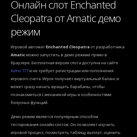
Онлайн слот Enchanted
Cleopatra от Amatic демо
режим
Игровой автомат
Enchanted Cleopatra
от разработчика
Amatic
можно запустить в демо режиме прямо в
браузере. Бесплатная версия слота доступна на сайте
Azino 777
и не требует регистрации или пополнения
игрового счета. Игрок получает виртуальный баланс и
может сразу начать вращать барабаны, чтобы
познакомиться с механикой игры и особенностями
бонусных функций.
Демо режим является популярным способом
тестирования онлайн-слотов. Он позволяет изучить
игровой процесс, посмотреть таблицу выплат, оценить