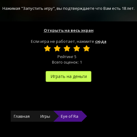
Нажимая "Запустить игру", вы подтверждаете что Вам есть 18 лет.
Открыть на весь экран
Если игра не работает, нажмите
сюда
Рейтинг
5
Всего оценок:
1
Играть на деньги
Главная
Игры
Eye of Ra