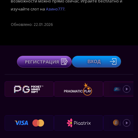
возможности можно прямо сейчас. Играйте бесплатно и
изучайте слот на
Азино777
.
Обновлено:
22.01.2026
РЕГИСТРАЦИЯ
ВХОД