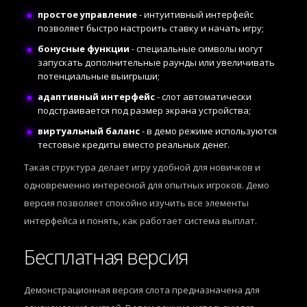
простое управление
- интуитивный интерфейс
позволяет быстро настроить ставку и начать игру;
бонусные функции
- специальные символы могут
запускать дополнительные раунды или увеличивать
потенциальные выигрыши;
адаптивный интерфейс
- слот автоматически
подстраивается под размер экрана устройства;
виртуальный баланс
- в демо режиме используются
тестовые кредиты вместо реальных денег.
Такая структура делает игру удобной для новичков и
одновременно интересной для опытных игроков. Демо
версия позволяет спокойно изучить все элементы
интерфейса и понять, как работает система выплат.
Бесплатная версия
Демонстрационная версия слота предназначена для