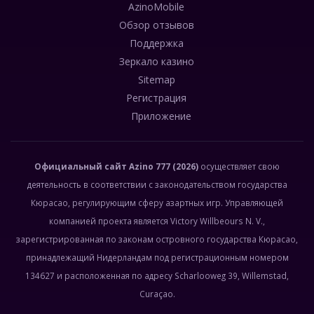
AzinoMobile
Обзор отзывов
Поддержка
Зеркало казино
Sitemap
Регистрация
Приложение
Официальный сайт
Azino 777
(2026)
осуществляет свою
деятельность в соответствии с законодательством государства
Кюрасао, регулирующим сферу азартных игр. Управляющей
компанией проекта является Victory Willbeours N. V.,
зарегистрированная по законам островного государства Кюрасао,
принадлежащий Нидерландам под регистрационным номером
134627 и расположенная по адресу Scharlooweg 39, Willemstad,
Curaçao.