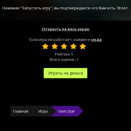
Нажимая "Запустить игру", вы подтверждаете что Вам есть 18 лет.
Открыть на весь экран
Если игра не работает, нажмите
сюда
Рейтинг
5
Всего оценок:
1
Играть на деньги
Главная
Игры
Gem Star