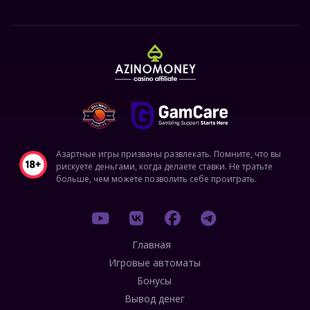
Азартные игры призваны развлекать. Помните, что вы
рискуете деньгами, когда делаете ставки. Не тратьте
больше, чем можете позволить себе проиграть.
Главная
Игровые автоматы
Бонусы
Вывод денег