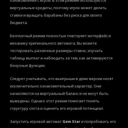
ознакомления с игрой. В этом режиме используются
виртуальные кредиты, поэтому игрок может делать
ставки и вращать барабаны без риска для своего
бюджета.
Бесплатный режим полностью повторяет интерфейс и
механику оригинального автомата. Вы можете
тестировать различные размеры ставок, изучать
таблицу выплат и наблюдать за тем, как активируются
бонусные функции.
Следует учитывать, что выигрыши в демо версии носят
исключительно ознакомительный характер. Они
начисляются на виртуальный баланс и не могут быть
выведены. Однако этот режим помогает понять
структуру слота и оценить его игровой потенциал.
Запустить игровой автомат
Gem Star
и попробовать его