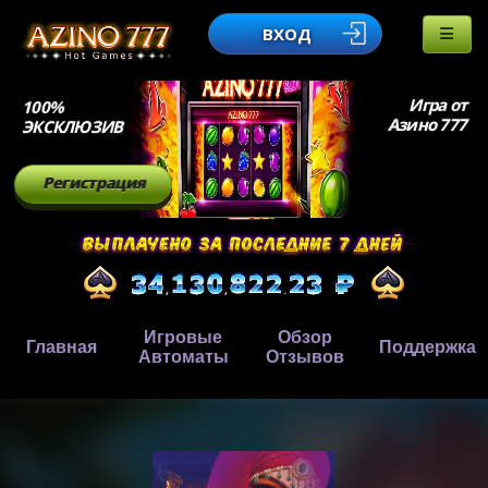
ВХОД
Игра от
100%
Азино 777
ЭКСКЛЮЗИВ
Регистрация
Игровые
Обзор
Главная
Поддержка
Автоматы
Отзывов
,
,
.