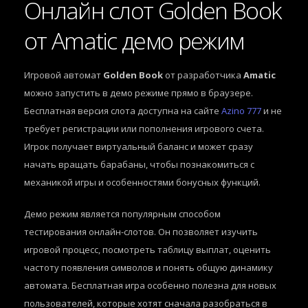
Онлайн слот Golden Book
от Amatic демо режим
Игровой автомат
Golden Book
от разработчика
Amatic
можно запустить в демо режиме прямо в браузере.
Бесплатная версия слота доступна на сайте
Azino 777
и не
требует регистрации или пополнения игрового счета.
Игрок получает виртуальный баланс и может сразу
начать вращать барабаны, чтобы познакомиться с
механикой игры и особенностями бонусных функций.
Демо режим является популярным способом
тестирования онлайн-слотов. Он позволяет изучить
игровой процесс, посмотреть таблицу выплат, оценить
частоту появления символов и понять общую динамику
автомата. Бесплатная игра особенно полезна для новых
пользователей, которые хотят сначала разобраться в