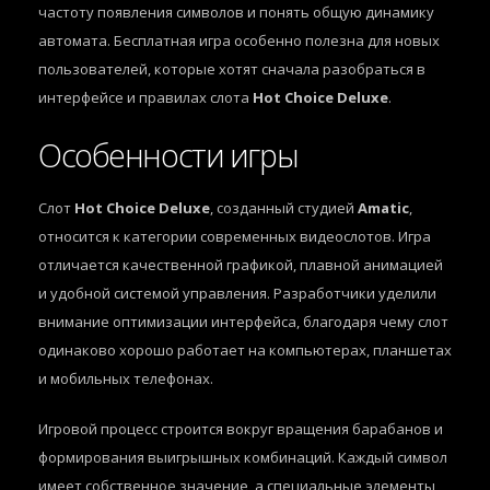
частоту появления символов и понять общую динамику
автомата. Бесплатная игра особенно полезна для новых
пользователей, которые хотят сначала разобраться в
интерфейсе и правилах слота
Hot Choice Deluxe
.
Особенности игры
Слот
Hot Choice Deluxe
, созданный студией
Amatic
,
относится к категории современных видеослотов. Игра
отличается качественной графикой, плавной анимацией
и удобной системой управления. Разработчики уделили
внимание оптимизации интерфейса, благодаря чему слот
одинаково хорошо работает на компьютерах, планшетах
и мобильных телефонах.
Игровой процесс строится вокруг вращения барабанов и
формирования выигрышных комбинаций. Каждый символ
имеет собственное значение, а специальные элементы