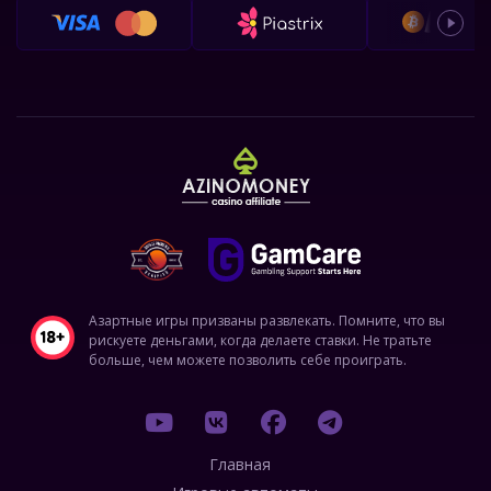
Азартные игры призваны развлекать. Помните, что вы
рискуете деньгами, когда делаете ставки. Не тратьте
больше, чем можете позволить себе проиграть.
Главная