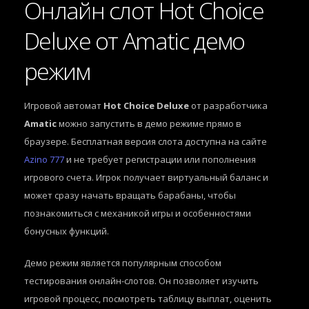
Онлайн слот Hot Choice
Deluxe от Amatic демо
режим
Игровой автомат
Hot Choice Deluxe
от разработчика
Amatic
можно запустить в демо режиме прямо в
браузере. Бесплатная версия слота доступна на сайте
Azino 777
и не требует регистрации или пополнения
игрового счета. Игрок получает виртуальный баланс и
может сразу начать вращать барабаны, чтобы
познакомиться с механикой игры и особенностями
бонусных функций.
Демо режим является популярным способом
тестирования онлайн-слотов. Он позволяет изучить
игровой процесс, посмотреть таблицу выплат, оценить