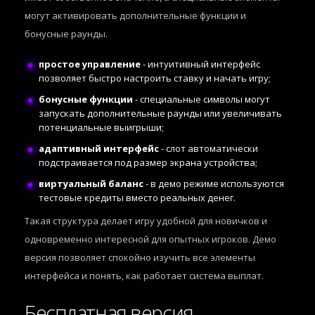
могут активировать дополнительные функции и
бонусные раунды.
простое управление
- интуитивный интерфейс
позволяет быстро настроить ставку и начать игру;
бонусные функции
- специальные символы могут
запускать дополнительные раунды или увеличивать
потенциальные выигрыши;
адаптивный интерфейс
- слот автоматически
подстраивается под размер экрана устройства;
виртуальный баланс
- в демо режиме используются
тестовые кредиты вместо реальных денег.
Такая структура делает игру удобной для новичков и
одновременно интересной для опытных игроков. Демо
версия позволяет спокойно изучить все элементы
интерфейса и понять, как работает система выплат.
Бесплатная версия