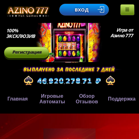
ВХОД
Игра от
100%
Азино 777
ЭКСКЛЮЗИВ
Регистрация
Игровые
Обзор
Главная
Поддержка
Автоматы
Отзывов
,
,
.