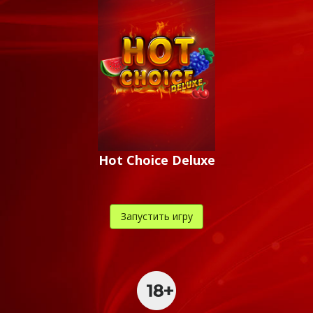
Hot Choice Deluxe
Запустить игру