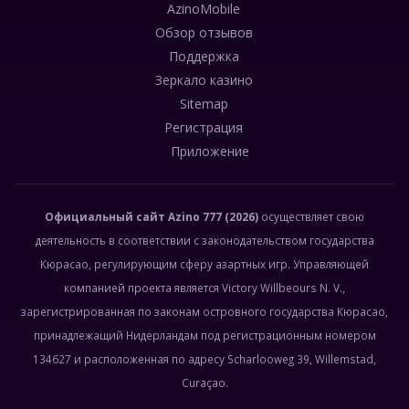
AzinoMobile
Обзор отзывов
Поддержка
Зеркало казино
Sitemap
Регистрация
Приложение
Официальный сайт
Azino 777
(2026)
осуществляет свою
деятельность в соответствии с законодательством государства
Кюрасао, регулирующим сферу азартных игр. Управляющей
компанией проекта является Victory Willbeours N. V.,
зарегистрированная по законам островного государства Кюрасао,
принадлежащий Нидерландам под регистрационным номером
134627 и расположенная по адресу Scharlooweg 39, Willemstad,
Curaçao.