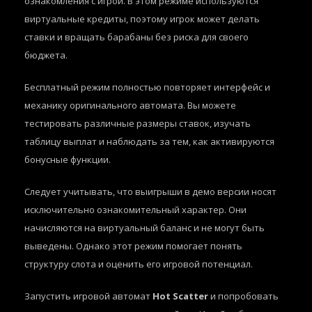
ознакомления с игрой. В этом режиме используются
виртуальные кредиты, поэтому игрок может делать
ставки и вращать барабаны без риска для своего
бюджета.
Бесплатный режим полностью повторяет интерфейс и
механику оригинального автомата. Вы можете
тестировать различные размеры ставок, изучать
таблицу выплат и наблюдать за тем, как активируются
бонусные функции.
Следует учитывать, что выигрыши в демо версии носят
исключительно ознакомительный характер. Они
начисляются на виртуальный баланс и не могут быть
выведены. Однако этот режим помогает понять
структуру слота и оценить его игровой потенциал.
Запустить игровой автомат
Hot Scatter
и попробовать