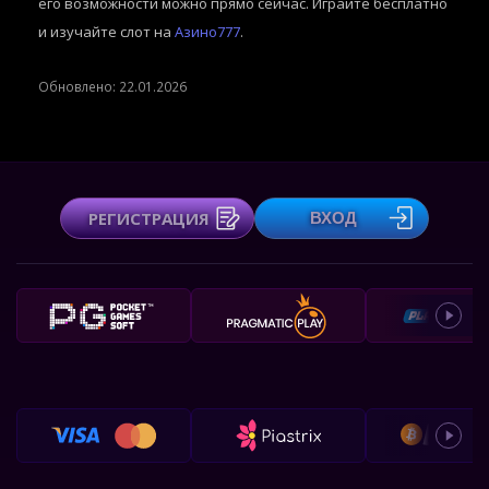
его возможности можно прямо сейчас. Играйте бесплатно
и изучайте слот на
Азино777
.
Обновлено:
22.01.2026
РЕГИСТРАЦИЯ
ВХОД