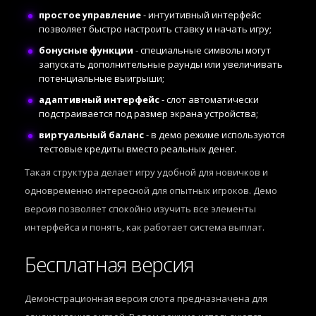
простое управление
- интуитивный интерфейс
позволяет быстро настроить ставку и начать игру;
бонусные функции
- специальные символы могут
запускать дополнительные раунды или увеличивать
потенциальные выигрыши;
адаптивный интерфейс
- слот автоматически
подстраивается под размер экрана устройства;
виртуальный баланс
- в демо режиме используются
тестовые кредиты вместо реальных денег.
Такая структура делает игру удобной для новичков и
одновременно интересной для опытных игроков. Демо
версия позволяет спокойно изучить все элементы
интерфейса и понять, как работает система выплат.
Бесплатная версия
Демонстрационная версия слота предназначена для