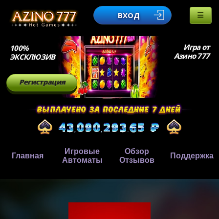
ВХОД
Игра от
100%
Азино 777
ЭКСКЛЮЗИВ
Регистрация
Игровые
Обзор
Главная
Поддержка
Автоматы
Отзывов
,
,
.