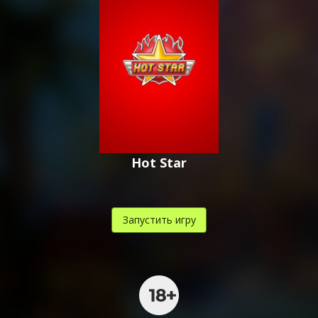
Hot Star
Запустить игру