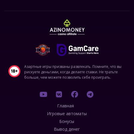
Азартные игры призваны развлекать. Помните, что вы
рискуете деньгами, когда делаете ставки. Не тратьте
больше, чем можете позволить себе проиграть.
Главная
Игровые автоматы
Бонусы
Вывод денег