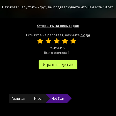
Нажимая "Запустить игру", вы подтверждаете что Вам есть 18 лет.
Открыть на весь экран
Если игра не работает, нажмите
сюда
Рейтинг
5
Всего оценок:
1
Играть на деньги
Главная
Игры
Hot Star