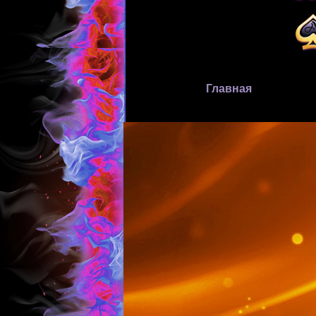
Главная