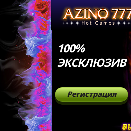
 рублей
100%
ЭКСКЛЮЗИВ
епозита
Регистрация