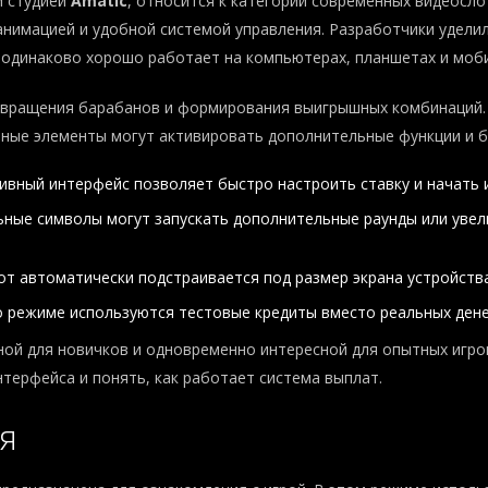
й студией
Amatic
, относится к категории современных видеосло
анимацией и удобной системой управления. Разработчики удели
 одинаково хорошо работает на компьютерах, планшетах и моб
г вращения барабанов и формирования выигрышных комбинаций
ьные элементы могут активировать дополнительные функции и б
ивный интерфейс позволяет быстро настроить ставку и начать и
ьные символы могут запускать дополнительные раунды или уве
от автоматически подстраивается под размер экрана устройства
о режиме используются тестовые кредиты вместо реальных дене
бной для новичков и одновременно интересной для опытных игро
нтерфейса и понять, как работает система выплат.
я