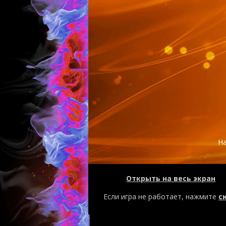
На
Открыть на весь экран
Если игра не работает, нажмите
с