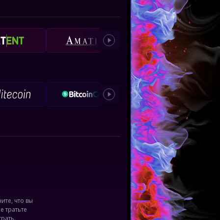
ите, что вы
Не тратьте
рать.