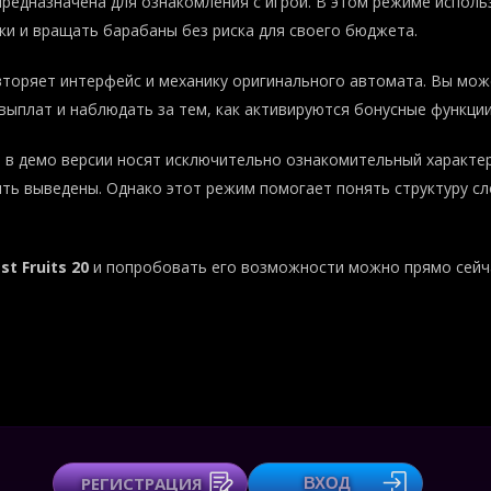
редназначена для ознакомления с игрой. В этом режиме исполь
ки и вращать барабаны без риска для своего бюджета.
торяет интерфейс и механику оригинального автомата. Вы мож
выплат и наблюдать за тем, как активируются бонусные функции
 в демо версии носят исключительно ознакомительный характер
ыть выведены. Однако этот режим помогает понять структуру сл
st Fruits 20
и попробовать его возможности можно прямо сейча
РЕГИСТРАЦИЯ
ВХОД