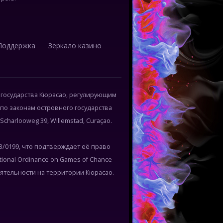
Поддержка
Зеркало казино
 государства Кюрасао, регулирующим
 по законам островного государства
arlooweg 39, Willemstad, Curaçao.
3/0199, что подтверждает её право
ional Ordinance on Games of Chance
деятельности на территории Кюрасао.