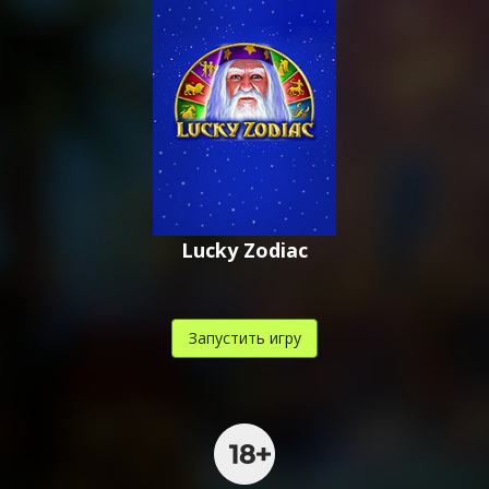
Lucky Zodiac
Запустить игру