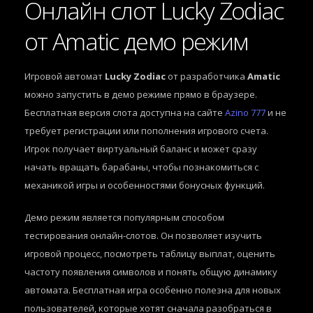
Онлайн слот Lucky Zodiac
от Amatic демо режим
Игровой автомат
Lucky Zodiac
от разработчика
Amatic
можно запустить в демо режиме прямо в браузере.
Бесплатная версия слота доступна на сайте
Azino 777
и не
требует регистрации или пополнения игрового счета.
Игрок получает виртуальный баланс и может сразу
начать вращать барабаны, чтобы познакомиться с
механикой игры и особенностями бонусных функций.
Демо режим является популярным способом
тестирования онлайн-слотов. Он позволяет изучить
игровой процесс, посмотреть таблицу выплат, оценить
частоту появления символов и понять общую динамику
автомата. Бесплатная игра особенно полезна для новых
пользователей, которые хотят сначала разобраться в