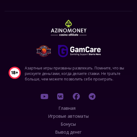
Азартные игры призваны развлекать. Помните, что вы
рискуете деньгами, когда делаете ставки. Не тратьте
больше, чем можете позволить себе проиграть.
Главная
Игровые автоматы
Бонусы
Вывод денег