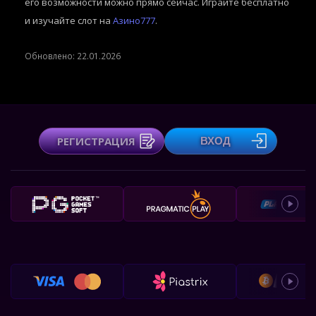
его возможности можно прямо сейчас. Играйте бесплатно
и изучайте слот на
Азино777
.
Обновлено:
22.01.2026
РЕГИСТРАЦИЯ
ВХОД