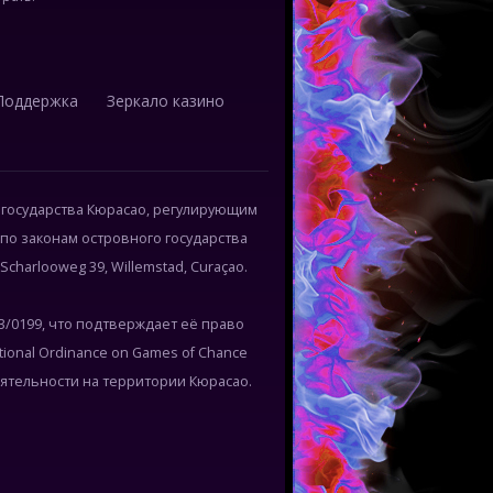
Поддержка
Зеркало казино
 государства Кюрасао, регулирующим
 по законам островного государства
arlooweg 39, Willemstad, Curaçao.
3/0199, что подтверждает её право
ional Ordinance on Games of Chance
деятельности на территории Кюрасао.