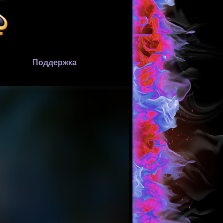
Поддержка