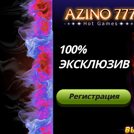
 рублей
100%
ЭКСКЛЮЗИВ
епозита
Регистрация