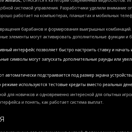
ией
Amatic
, относится к категории современных видеослотов. И
добной системой управления. Разработчики уделили внимание о
хорошо работает на компьютерах, планшетах и мобильных телеф
г вращения барабанов и формирования выигрышных комбинаций
ьные элементы могут активировать дополнительные функции и б
ивный интерфейс позволяет быстро настроить ставку и начать и
ьные символы могут запускать дополнительные раунды или уве
от автоматически подстраивается под размер экрана устройства
о режиме используются тестовые кредиты вместо реальных дене
бной для новичков и одновременно интересной для опытных игро
нтерфейса и понять, как работает система выплат.
я