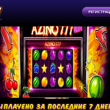
РЕГИСТРА