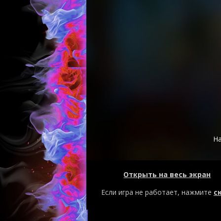
На
Открыть на весь экран
Если игра не работает, нажмите
с