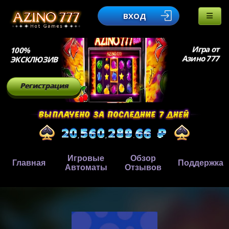
ВХОД
Игра от
100%
Азино 777
ЭКСКЛЮЗИВ
Регистрация
Игровые
Обзор
Главная
Поддержка
Автоматы
Отзывов
,
,
.