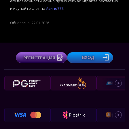
его возможности можно прямо сейчас. Играйте бесплатно
и изучайте слот на
Азино777
.
Обновлено:
22.01.2026
РЕГИСТРАЦИЯ
ВХОД