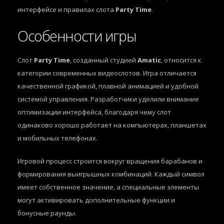
интерфейсе и правилах слота
Party Time
.
Особенности игры
Слот
Party Time
, созданный студией
Amatic
, относится к
категории современных видеослотов. Игра отличается
качественной графикой, плавной анимацией и удобной
системой управления. Разработчики уделили внимание
оптимизации интерфейса, благодаря чему слот
одинаково хорошо работает на компьютерах, планшетах
и мобильных телефонах.
Игровой процесс строится вокруг вращения барабанов и
формирования выигрышных комбинаций. Каждый символ
имеет собственное значение, а специальные элементы
могут активировать дополнительные функции и
бонусные раунды.