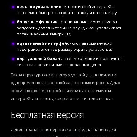
простое управление
- интуитивный интерфейс
позволяет быстро настроить ставку и начать игру;
бонусные функции
- специальные символы могут
запускать дополнительные раунды или увеличивать
потенциальные выигрыши;
адаптивный интерфейс
- слот автоматически
подстраивается под размер экрана устройства;
виртуальный баланс
- в демо режиме используются
тестовые кредиты вместо реальных денег.
Такая структура делает игру удобной для новичков и
одновременно интересной для опытных игроков. Демо
версия позволяет спокойно изучить все элементы
интерфейса и понять, как работает система выплат.
Бесплатная версия
Демонстрационная версия слота предназначена для