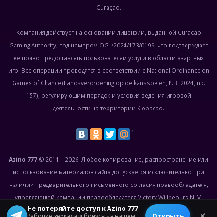
Curaçao.
Компания действует на основании лицензии, выданной Curaçao
Gaming Authority, под номером OGL/2024/173/0199, что подтверждает
её право предоставлять пользователям услуги в области азартных
игр. Все операции проводятся в соответствии с National Ordinance on
Games of Chance (Landsverordening op de kansspelen, P.B. 2024, no.
157), регулирующим порядок и условия ведения игровой
деятельности на территории Кюрасао.
Azino 777
© 2011 – 2026. Любое копирование, распространение или
использование материалов сайта допускается исключительно при
наличии предварительного письменного согласия правообладателя,
управляющей компании правообладателя Victory Willbeours N. V.
Не потеряйте доступ к Azino 777
© 2026 All rights reserved.
✕
Открыть
Рабочие зеркала и бонусы - в нашем