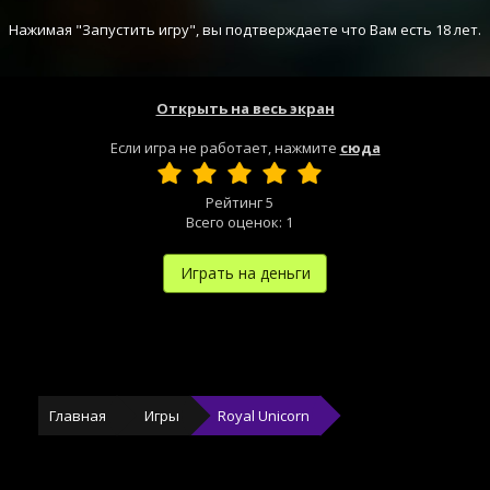
Нажимая "Запустить игру", вы подтверждаете что Вам есть 18 лет.
Открыть на весь экран
Если игра не работает, нажмите
сюда
Рейтинг
5
Всего оценок:
1
Играть на деньги
Главная
Игры
Royal Unicorn