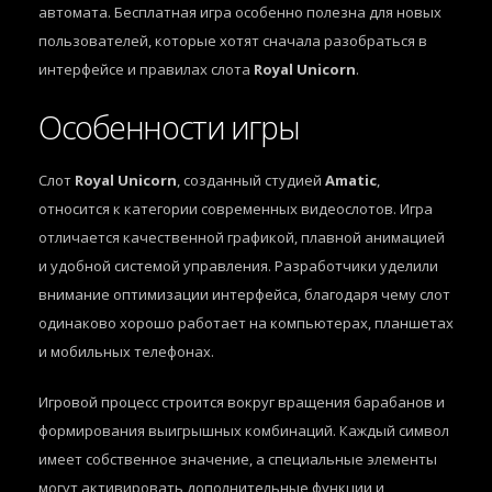
автомата. Бесплатная игра особенно полезна для новых
пользователей, которые хотят сначала разобраться в
интерфейсе и правилах слота
Royal Unicorn
.
Особенности игры
Слот
Royal Unicorn
, созданный студией
Amatic
,
относится к категории современных видеослотов. Игра
отличается качественной графикой, плавной анимацией
и удобной системой управления. Разработчики уделили
внимание оптимизации интерфейса, благодаря чему слот
одинаково хорошо работает на компьютерах, планшетах
и мобильных телефонах.
Игровой процесс строится вокруг вращения барабанов и
формирования выигрышных комбинаций. Каждый символ
имеет собственное значение, а специальные элементы
могут активировать дополнительные функции и