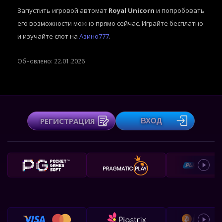
Запустить игровой автомат
Royal Unicorn
и попробовать
его возможности можно прямо сейчас. Играйте бесплатно
и изучайте слот на
Азино777
.
Обновлено:
22.01.2026
РЕГИСТРАЦИЯ
ВХОД