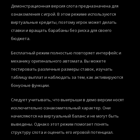
Демонстрационная версия слота предназначена для
ознакомления с игрой. В этом режиме используются
виртуальные кредиты, поэтому игрок может делать
ставки и вращать барабаны без риска для своего
бюджета.
Бесплатный режим полностью повторяет интерфейс и
механику оригинального автомата. Вы можете
тестировать различные размеры ставок, изучать
таблицу выплат и наблюдать за тем, как активируются
бонусные функции.
Следует учитывать, что выигрыши в демо версии носят
исключительно ознакомительный характер. Они
начисляются на виртуальный баланс и не могут быть
выведены. Однако этот режим помогает понять
структуру слота и оценить его игровой потенциал.