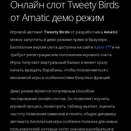
Онлайн слот Tweety Birds
от Amatic демо режим
Игровой автомат
Tweety Birds
от разработчика
Amatic
можно запустить в демо режиме прямо в браузере.
Бесплатная версия слота доступна на сайте
Azino 777
и не
требует регистрации или пополнения игрового счета.
Игрок получает виртуальный баланс и может сразу
начать вращать барабаны, чтобы познакомиться с
механикой игры и особенностями бонусных функций.
Демо режим является популярным способом
тестирования онлайн-слотов. Он позволяет изучить
игровой процесс, посмотреть таблицу выплат, оценить
частоту появления символов и понять общую динамику
автомата. Бесплатная игра особенно полезна для новых
пользователей, которые хотят сначала разобраться в