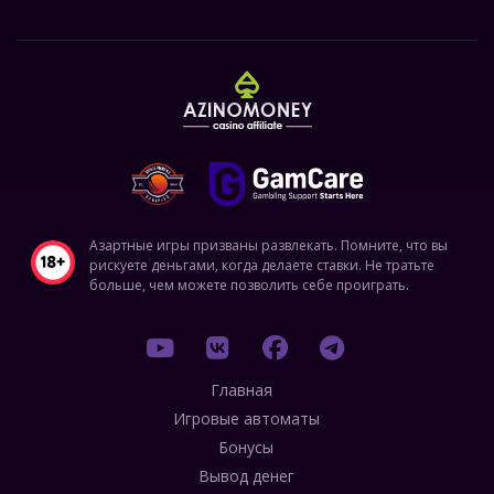
Азартные игры призваны развлекать. Помните, что вы
рискуете деньгами, когда делаете ставки. Не тратьте
больше, чем можете позволить себе проиграть.
Главная
Игровые автоматы
Бонусы
Вывод денег