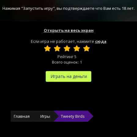
Нажимая "Запустить игру", вы подтверждаете что Вам есть 18 лет.
Открыть на весь экран
Если игра не работает, нажмите
сюда
Рейтинг
5
Всего оценок:
1
Играть на деньги
Главная
Игры
Tweety Birds