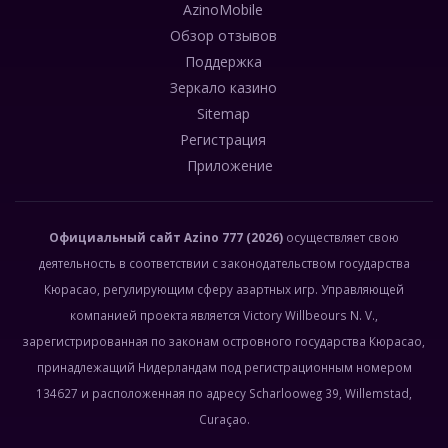
AzinoMobile
Обзор отзывов
Поддержка
Зеркало казино
Sitemap
Регистрация
Приложение
Официальный сайт
Azino 777
(2026)
осуществляет свою
деятельность в соответствии с законодательством государства
Кюрасао, регулирующим сферу азартных игр. Управляющей
компанией проекта является Victory Willbeours N. V.,
зарегистрированная по законам островного государства Кюрасао,
принадлежащий Нидерландам под регистрационным номером
134627 и расположенная по адресу Scharlooweg 39, Willemstad,
Curaçao.