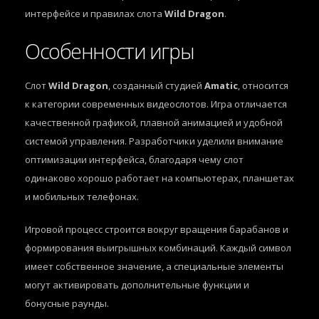
интерфейсе и правилах слота
Wild Dragon
.
Особенности игры
Слот
Wild Dragon
, созданный студией
Amatic
, относится
к категории современных видеослотов. Игра отличается
качественной графикой, плавной анимацией и удобной
системой управления. Разработчики уделили внимание
оптимизации интерфейса, благодаря чему слот
одинаково хорошо работает на компьютерах, планшетах
и мобильных телефонах.
Игровой процесс строится вокруг вращения барабанов и
формирования выигрышных комбинаций. Каждый символ
имеет собственное значение, а специальные элементы
могут активировать дополнительные функции и
бонусные раунды.