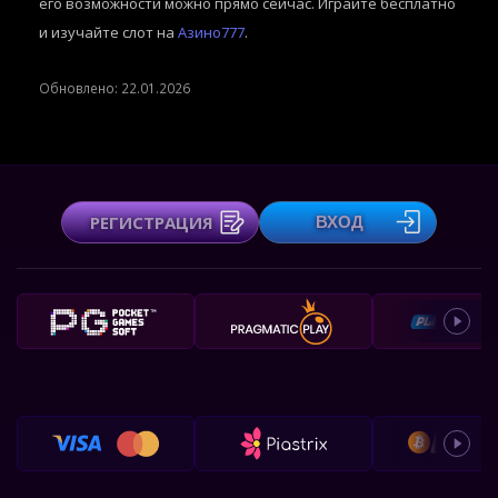
его возможности можно прямо сейчас. Играйте бесплатно
и изучайте слот на
Азино777
.
Обновлено:
22.01.2026
РЕГИСТРАЦИЯ
ВХОД