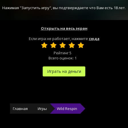
Нажимая "Запустить игру", вы подтверждаете что Вам есть 18 лет.
Открыть на весь экран
Если игра не работает, нажмите
сюда
Рейтинг
5
Всего оценок:
1
Играть на деньги
Главная
Игры
Wild Respin