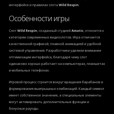
интерфейсе и правилах слота
Wild Respin
.
Особенности игры
Слот
Wild Respin
, созданный студией
Amatic
, относится к
категории современных видеослотов. Игра отличается
качественной графикой, плавной анимацией и удобной
системой управления. Разработчики уделили внимание
оптимизации интерфейса, благодаря чему слот
одинаково хорошо работает на компьютерах, планшетах
и мобильных телефонах.
Игровой процесс строится вокруг вращения барабанов и
формирования выигрышных комбинаций. Каждый символ
имеет собственное значение, а специальные элементы
могут активировать дополнительные функции и
бонусные раунды.