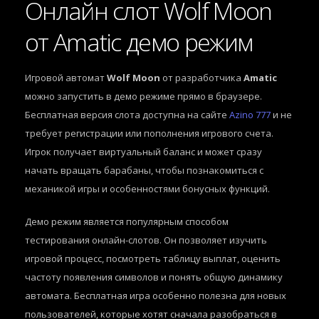
Онлайн слот Wolf Moon
от Amatic демо режим
Игровой автомат
Wolf Moon
от разработчика
Amatic
можно запустить в демо режиме прямо в браузере.
Бесплатная версия слота доступна на сайте
Azino 777
и не
требует регистрации или пополнения игрового счета.
Игрок получает виртуальный баланс и может сразу
начать вращать барабаны, чтобы познакомиться с
механикой игры и особенностями бонусных функций.
Демо режим является популярным способом
тестирования онлайн-слотов. Он позволяет изучить
игровой процесс, посмотреть таблицу выплат, оценить
частоту появления символов и понять общую динамику
автомата. Бесплатная игра особенно полезна для новых
пользователей, которые хотят сначала разобраться в