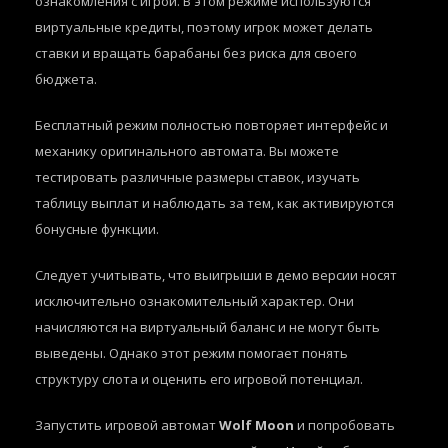
ознакомления с игрой. В этом режиме используются
виртуальные кредиты, поэтому игрок может делать
ставки и вращать барабаны без риска для своего
бюджета.
Бесплатный режим полностью повторяет интерфейс и
механику оригинального автомата. Вы можете
тестировать различные размеры ставок, изучать
таблицу выплат и наблюдать за тем, как активируются
бонусные функции.
Следует учитывать, что выигрыши в демо версии носят
исключительно ознакомительный характер. Они
начисляются на виртуальный баланс и не могут быть
выведены. Однако этот режим помогает понять
структуру слота и оценить его игровой потенциал.
Запустить игровой автомат
Wolf Moon
и попробовать