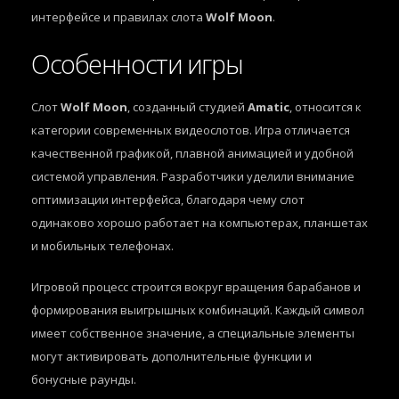
интерфейсе и правилах слота
Wolf Moon
.
Особенности игры
Слот
Wolf Moon
, созданный студией
Amatic
, относится к
категории современных видеослотов. Игра отличается
качественной графикой, плавной анимацией и удобной
системой управления. Разработчики уделили внимание
оптимизации интерфейса, благодаря чему слот
одинаково хорошо работает на компьютерах, планшетах
и мобильных телефонах.
Игровой процесс строится вокруг вращения барабанов и
формирования выигрышных комбинаций. Каждый символ
имеет собственное значение, а специальные элементы
могут активировать дополнительные функции и
бонусные раунды.