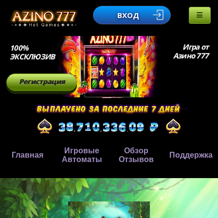
ВХОД
Игра от
100%
Азино 777
ЭКСКЛЮЗИВ
Регистрация
Игровые
Обзор
Главная
Поддержка
Автоматы
Отзывов
,
,
.