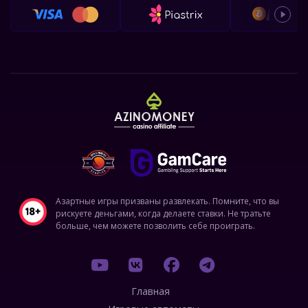
Азартные игры призваны развлекать. Помните, что вы
рискуете деньгами, когда делаете ставки. Не тратьте
больше, чем можете позволить себе проиграть.
Главная