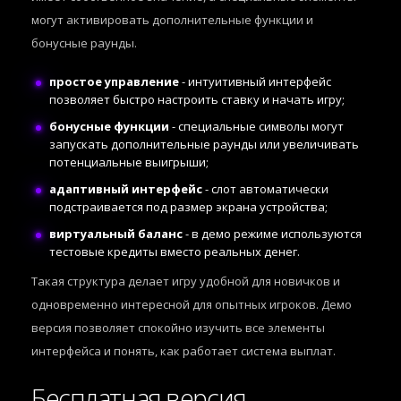
могут активировать дополнительные функции и
бонусные раунды.
простое управление
- интуитивный интерфейс
позволяет быстро настроить ставку и начать игру;
бонусные функции
- специальные символы могут
запускать дополнительные раунды или увеличивать
потенциальные выигрыши;
адаптивный интерфейс
- слот автоматически
подстраивается под размер экрана устройства;
виртуальный баланс
- в демо режиме используются
тестовые кредиты вместо реальных денег.
Такая структура делает игру удобной для новичков и
одновременно интересной для опытных игроков. Демо
версия позволяет спокойно изучить все элементы
интерфейса и понять, как работает система выплат.
Бесплатная версия