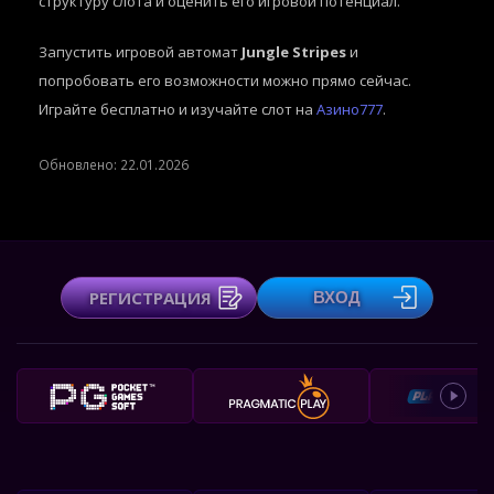
структуру слота и оценить его игровой потенциал.
Запустить игровой автомат
Jungle Stripes
и
попробовать его возможности можно прямо сейчас.
Играйте бесплатно и изучайте слот на
Азино777
.
Обновлено:
22.01.2026
РЕГИСТРАЦИЯ
ВХОД