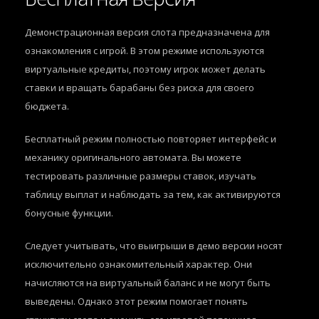
Демонстрационная версия слота предназначена для
ознакомления с игрой. В этом режиме используются
виртуальные кредиты, поэтому игрок может делать
ставки и вращать барабаны без риска для своего
бюджета.
Бесплатный режим полностью повторяет интерфейс и
механику оригинального автомата. Вы можете
тестировать различные размеры ставок, изучать
таблицу выплат и наблюдать за тем, как активируются
бонусные функции.
Следует учитывать, что выигрыши в демо версии носят
исключительно ознакомительный характер. Они
начисляются на виртуальный баланс и не могут быть
выведены. Однако этот режим помогает понять