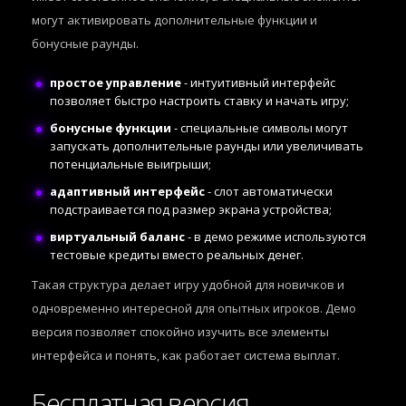
могут активировать дополнительные функции и
бонусные раунды.
простое управление
- интуитивный интерфейс
позволяет быстро настроить ставку и начать игру;
бонусные функции
- специальные символы могут
запускать дополнительные раунды или увеличивать
потенциальные выигрыши;
адаптивный интерфейс
- слот автоматически
подстраивается под размер экрана устройства;
виртуальный баланс
- в демо режиме используются
тестовые кредиты вместо реальных денег.
Такая структура делает игру удобной для новичков и
одновременно интересной для опытных игроков. Демо
версия позволяет спокойно изучить все элементы
интерфейса и понять, как работает система выплат.
Бесплатная версия