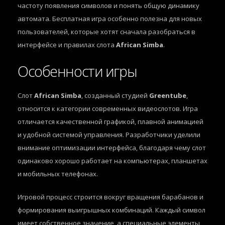
частоту появления символов и понять общую динамику
автомата. Бесплатная игра особенно полезна для новых
пользователей, которые хотят сначала разобраться в
интерфейсе и правилах слота
African Simba
.
Особенности игры
Слот
African Simba
, созданный студией
Greentube
,
относится к категории современных видеослотов. Игра
отличается качественной графикой, плавной анимацией
и удобной системой управления. Разработчики уделили
внимание оптимизации интерфейса, благодаря чему слот
одинаково хорошо работает на компьютерах, планшетах
и мобильных телефонах.
Игровой процесс строится вокруг вращения барабанов и
формирования выигрышных комбинаций. Каждый символ
имеет собственное значение, а специальные элементы