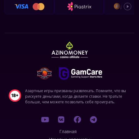
Азартные игры призваны развлекать. Помните, что вы
рискуете деньгами, когда делаете ставки. Не тратьте
больше, чем можете позволить себе проиграть.
Главная