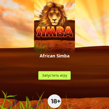
African Simba
Запустить игру