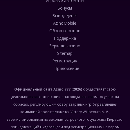
Игровые автоматы
Бонусы
Вывод денег
AzinoMobile
Обзор отзывов
Поддержка
Зеркало казино
Sitemap
Регистрация
Приложение
Официальный сайт
Azino 777
(2026)
осуществляет свою
деятельность в соответствии с законодательством государства
Кюрасао, регулирующим сферу азартных игр. Управляющей
компанией проекта является Victory Willbeours N. V.,
зарегистрированная по законам островного государства Кюрасао,
принадлежащий Нидерландам под регистрационным номером