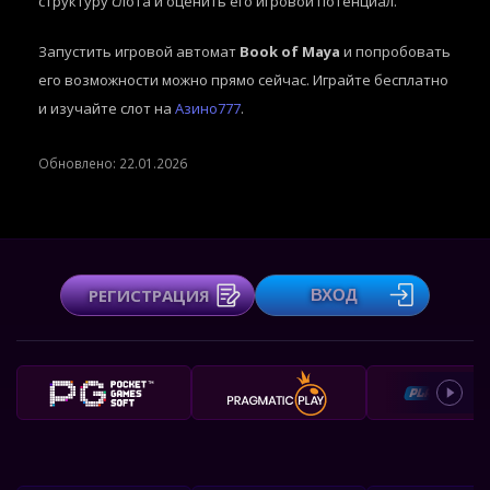
структуру слота и оценить его игровой потенциал.
Запустить игровой автомат
Book of Maya
и попробовать
его возможности можно прямо сейчас. Играйте бесплатно
и изучайте слот на
Азино777
.
Обновлено:
22.01.2026
РЕГИСТРАЦИЯ
ВХОД