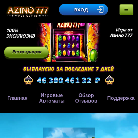
ВХОД
Игра от
100%
Азино 777
ЭКСКЛЮЗИВ
Регистрация
Игровые
Обзор
Главная
Поддержка
Автоматы
Отзывов
,
,
.