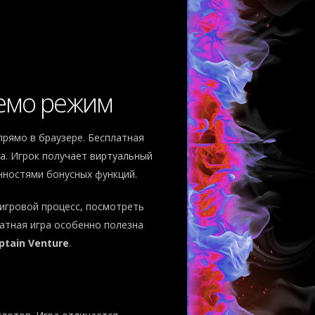
демо режим
рямо в браузере. Бесплатная
та. Игрок получает виртуальный
нностями бонусных функций.
игровой процесс, посмотреть
атная игра особенно полезна
ptain Venture
.