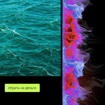
.
Играть на деньги