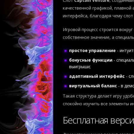
Слот
Captain Venture
, созданны
качественной графикой, плавной 
интерфейса, благодаря чему слот
Игровой процесс строится вокру
собственное значение, а специал
простое управление
- интуит
бонусные функции
- специал
выигрыши;
адаптивный интерфейс
- сл
виртуальный баланс
- в дем
Такая структура делает игру удо
спокойно изучить все элементы и
Бесплатная верси