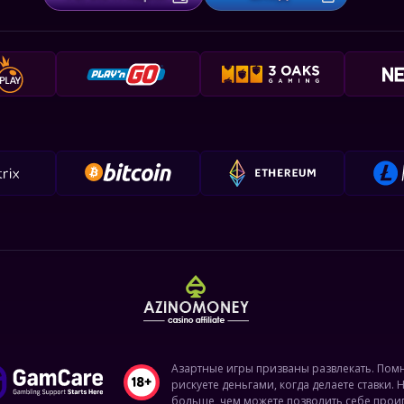
Азартные игры призваны развлекать. Помн
рискуете деньгами, когда делаете ставки. 
больше, чем можете позволить себе проиг