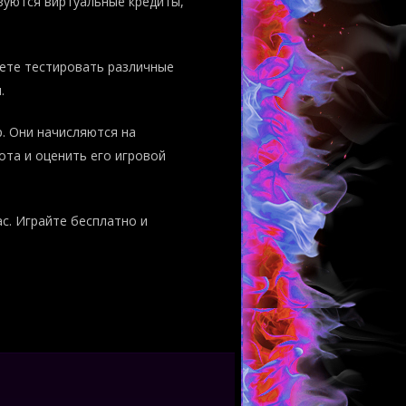
зуются виртуальные кредиты,
ете тестировать различные
.
. Они начисляются на
ота и оценить его игровой
с. Играйте бесплатно и