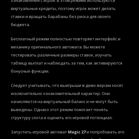
ознакомления с игрой. В этом режиме используются
виртуальные кредиты, поэтому игрок может делать
ставки и вращать барабаны без риска для своего
бюджета.
Бесплатный режим полностью повторяет интерфейс и
механику оригинального автомата. Вы можете
тестировать различные размеры ставок, изучать
таблицу выплат и наблюдать за тем, как активируются
бонусные функции.
Следует учитывать, что выигрыши в демо версии носят
исключительно ознакомительный характер. Они
начисляются на виртуальный баланс и не могут быть
выведены. Однако этот режим помогает понять
структуру слота и оценить его игровой потенциал.
Запустить игровой автомат
Magic 27
и попробовать его