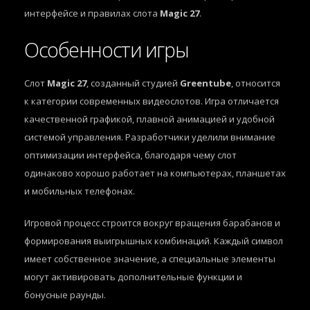
интерфейсе и правилах слота
Magic 27
.
Особенности игры
Слот
Magic 27
, созданный студией
Greentube
, относится
к категории современных видеослотов. Игра отличается
качественной графикой, плавной анимацией и удобной
системой управления. Разработчики уделили внимание
оптимизации интерфейса, благодаря чему слот
одинаково хорошо работает на компьютерах, планшетах
и мобильных телефонах.
Игровой процесс строится вокруг вращения барабанов и
формирования выигрышных комбинаций. Каждый символ
имеет собственное значение, а специальные элементы
могут активировать дополнительные функции и
бонусные раунды.