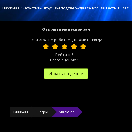
Нажимая "Запустить игру", вы подтверждаете что Вам есть 18 лет.
Открыть на весь экран
Если игра не работает, нажмите
сюда
Рейтинг
5
Всего оценок:
1
Играть на деньги
Главная
Игры
Magic 27