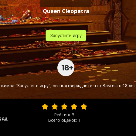
Queen Cleopatra
Запустить игру
жимая "Запустить игру", вы подтверждаете что Вам есть 18 лет
Рейтинг
5
юда
Всего оценок:
1