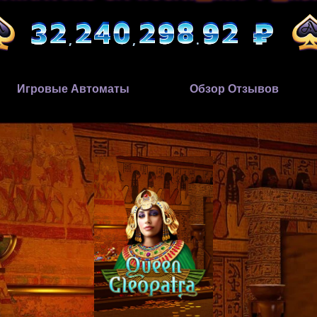
,
,
.
Игровые Автоматы
Обзор Отзывов