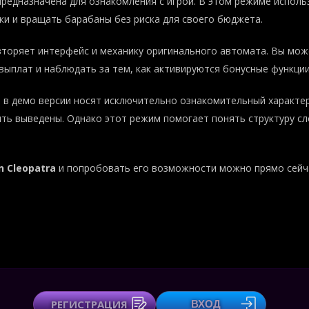
редназначена для ознакомления с игрой. В этом режиме исполь
ки и вращать барабаны без риска для своего бюджета.
торяет интерфейс и механику оригинального автомата. Вы мож
выплат и наблюдать за тем, как активируются бонусные функции
 в демо версии носят исключительно ознакомительный характер
ыть выведены. Однако этот режим помогает понять структуру сл
 Cleopatra
и попробовать его возможности можно прямо сейча
РЕГИСТРАЦИЯ
ВХОД