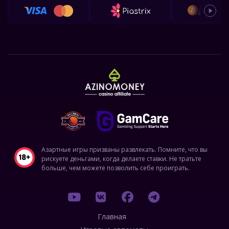
Азартные игры призваны развлекать. Помните, что вы
рискуете деньгами, когда делаете ставки. Не тратьте
больше, чем можете позволить себе проиграть.
Главная