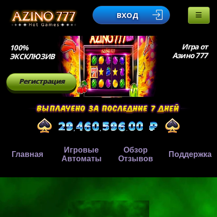
ВХОД
Игра от
100%
Азино 777
ЭКСКЛЮЗИВ
Регистрация
Игровые
Обзор
Главная
Поддержка
Автоматы
Отзывов
,
,
.