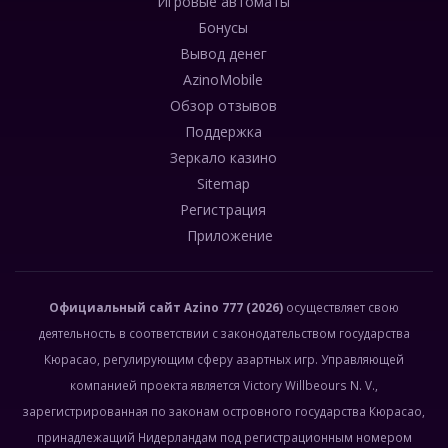
Игровые автоматы
Бонусы
Вывод денег
AzinoMobile
Обзор отзывов
Поддержка
Зеркало казино
Sitemap
Регистрация
Приложение
Официальный сайт
Azino 777
(2026)
осуществляет свою
деятельность в соответствии с законодательством государства
Кюрасао, регулирующим сферу азартных игр. Управляющей
компанией проекта является Victory Willbeours N. V.,
зарегистрированная по законам островного государства Кюрасао,
принадлежащий Нидерландам под регистрационным номером