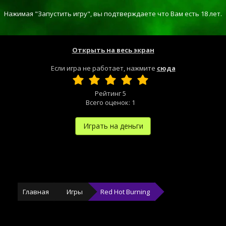
Нажимая "Запустить игру", вы подтверждаете что Вам есть 18 лет.
Открыть на весь экран
Если игра не работает, нажмите
сюда
Рейтинг
5
Всего оценок:
1
Играть на деньги
Главная
Игры
Red Hot Burning